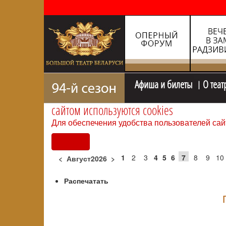
Афиша и билеты
О теат
сайтом используются cookies
Для обеспечения удобства пользователей сай
Согласен
1
2
3
4
5
6
7
8
9
10
<
Август2026
>
Распечатать