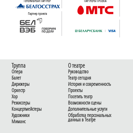
ГЕНЕРАЛЬНЫЙ ПАРТНЕР
ПАРТНЕРЫ ПРОЕКТА
Партнер проекта
Труппа
О театре
Опера
Руководство
Балет
Театр сегодня
Дирижеры
История и современность
Оркестр
Проекты
Хор
Посетить театр
Режиссеры
Возможности сцены
Концертмейстеры
Дополнительные услуги
Художники
Обработка персональных
данных в Театре
Миманс