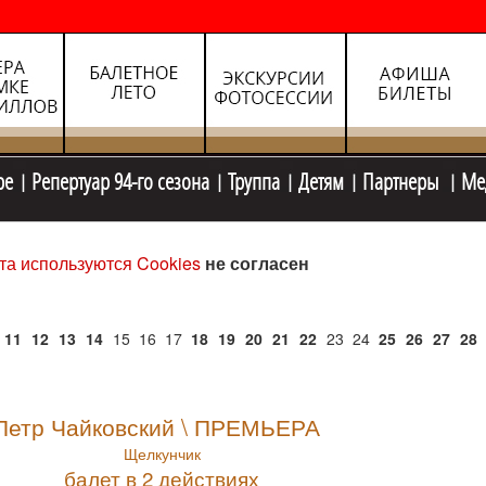
ре
Репертуар 94-го сезона
Труппа
Детям
Партнеры
Ме
та используются Cookies
не согласен
11
12
13
14
15
16
17
18
19
20
21
22
23
24
25
26
27
28
Петр Чайковский \ ПРЕМЬЕРА
Щелкунчик
балет в 2 действиях