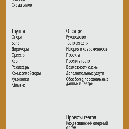
Схема залов
Труппа
О театре
Опера
Руководство
Балет
Театр сегодня
Дирижеры
История и современность
Оркестр
Проекты
Хор
Посетить театр
Режиссеры
Возможности сцены
Концертмейстеры
Дополнительные услуги
Художники
Обработка персональных
данных в Театре
Миманс
Проекты театра
Рождественский оперный
форум