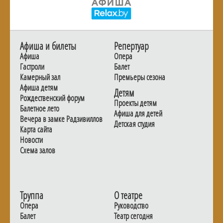
Афиша и билеты
Репертуар
Афиша
Опера
Гастроли
Балет
Камерный зал
Премьеры сезона
Афиша детям
Детям
Рождественский форум
Проекты детям
Балетное лето
Афиша для детей
Вечера в замке Радзивиллов
Детская студия
Карта сайта
Новости
Схема залов
Труппа
О театре
Опера
Руководство
Балет
Театр сегодня