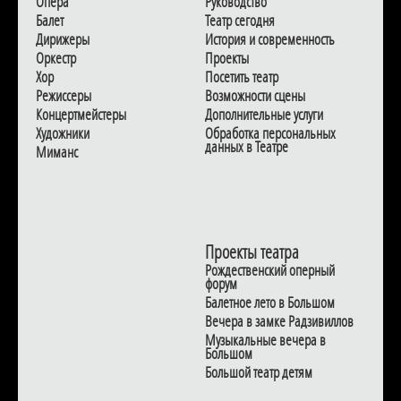
Опера
Руководство
Балет
Театр сегодня
Дирижеры
История и современность
Оркестр
Проекты
Хор
Посетить театр
Режиссеры
Возможности сцены
Концертмейстеры
Дополнительные услуги
Художники
Обработка персональных
данных в Театре
Миманс
Проекты театра
Рождественский оперный
форум
Балетное лето в Большом
Вечера в замке Радзивиллов
Музыкальные вечера в
Большом
Большой театр детям