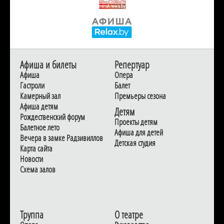
Афиша и билеты
Репертуар
Афиша
Опера
Гастроли
Балет
Камерный зал
Премьеры сезона
Афиша детям
Детям
Рождественский форум
Проекты детям
Балетное лето
Афиша для детей
Вечера в замке Радзивиллов
Детская студия
Карта сайта
Новости
Схема залов
Труппа
О театре