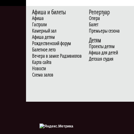
Афиша и билеты
Репертуар
Афиша
Опера
Гастроли
Балет
Камерный зал
Премьеры сезона
Афиша детям
Детям
Рождественский форум
Проекты детям
Балетное лето
Афиша для детей
Вечера в замке Радзивиллов
Детская студия
Карта сайта
Новости
Схема залов