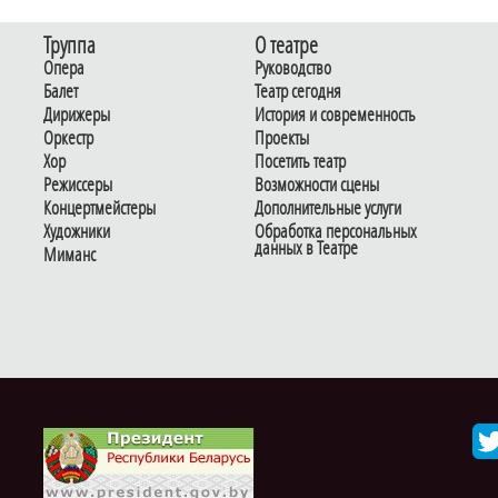
Труппа
О театре
Опера
Руководство
Балет
Театр сегодня
Дирижеры
История и современность
Оркестр
Проекты
Хор
Посетить театр
Режиссеры
Возможности сцены
Концертмейстеры
Дополнительные услуги
Художники
Обработка персональных
данных в Театре
Миманс