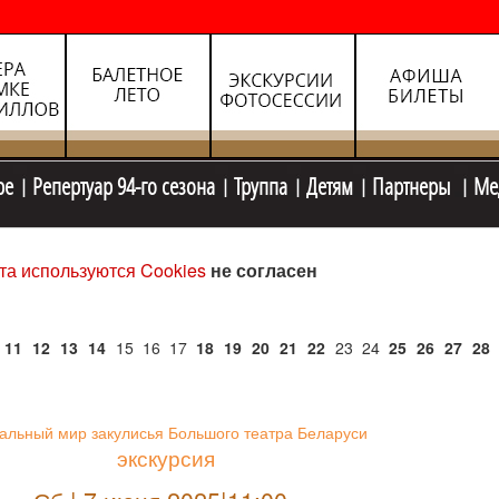
ре
Репертуар 94-го сезона
Труппа
Детям
Партнеры
Ме
та используются Cookies
не согласен
11
12
13
14
15
16
17
18
19
20
21
22
23
24
25
26
27
28
альный мир закулисья Большого театра Беларуси
экскурсия