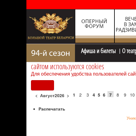
Афиша и билеты
О теат
сайтом используются cookies
Для обеспечения удобства пользователей сай
Согласен
1
2
3
4
5
6
7
8
9
10
<
Август2026
>
Распечатать
Уник