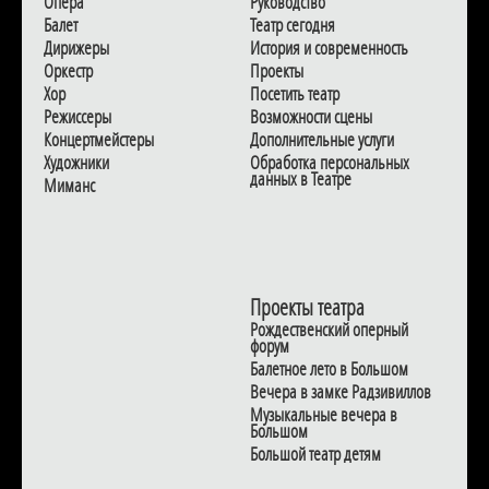
Опера
Руководство
Балет
Театр сегодня
Дирижеры
История и современность
Оркестр
Проекты
Хор
Посетить театр
Режиссеры
Возможности сцены
Концертмейстеры
Дополнительные услуги
Художники
Обработка персональных
данных в Театре
Миманс
Проекты театра
Рождественский оперный
форум
Балетное лето в Большом
Вечера в замке Радзивиллов
Музыкальные вечера в
Большом
Большой театр детям