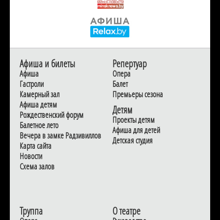
Афиша и билеты
Репертуар
Афиша
Опера
Гастроли
Балет
Камерный зал
Премьеры сезона
Афиша детям
Детям
Рождественский форум
Проекты детям
Балетное лето
Афиша для детей
Вечера в замке Радзивиллов
Детская студия
Карта сайта
Новости
Схема залов
Труппа
О театре