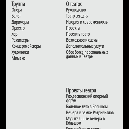
Труппа
О театре
Опера
Руководство
Балет
Театр сегодня
Дирижеры
История и современность
Оркестр
Проекты
Хор
Посетить театр
Режиссеры
Возможности сцены
Концертмейстеры
Дополнительные услуги
Художники
Обработка персональных
данных в Театре
Миманс
Проекты театра
Рождественский оперный
форум
Балетное лето в Большом
Вечера в замке Радзивиллов
Музыкальные вечера в
Большом