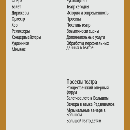
Опера
Руководство
Балет
Театр сегодня
Дирижеры
История и современность
Оркестр
Проекты
Хор
Посетить театр
Режиссеры
Возможности сцены
Концертмейстеры
Дополнительные услуги
Художники
Обработка персональных
данных в Театре
Миманс
Проекты театра
Рождественский оперный
форум
Балетное лето в Большом
Вечера в замке Радзивиллов
Музыкальные вечера в
Большом
Большой театр детям