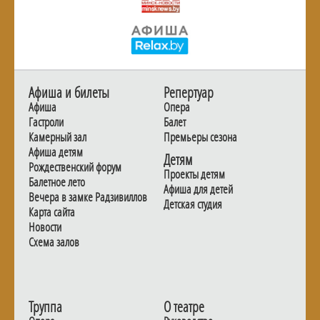
Афиша и билеты
Репертуар
Афиша
Опера
Гастроли
Балет
Камерный зал
Премьеры сезона
Афиша детям
Детям
Рождественский форум
Проекты детям
Балетное лето
Афиша для детей
Вечера в замке Радзивиллов
Детская студия
Карта сайта
Новости
Схема залов
Труппа
О театре