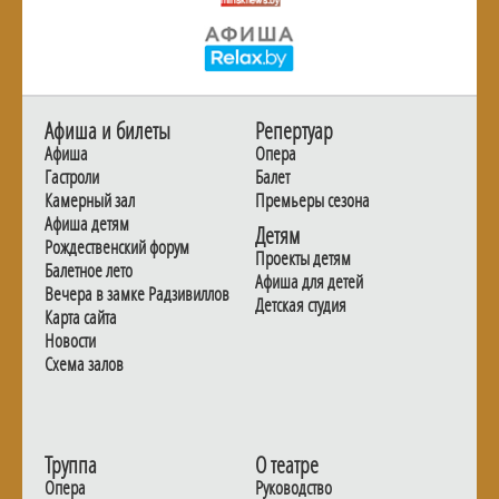
Афиша и билеты
Репертуар
Афиша
Опера
Гастроли
Балет
Камерный зал
Премьеры сезона
Афиша детям
Детям
Рождественский форум
Проекты детям
Балетное лето
Афиша для детей
Вечера в замке Радзивиллов
Детская студия
Карта сайта
Новости
Схема залов
Труппа
О театре
Опера
Руководство