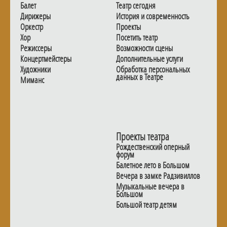
Балет
Театр сегодня
Дирижеры
История и современность
Оркестр
Проекты
Хор
Посетить театр
Режиссеры
Возможности сцены
Концертмейстеры
Дополнительные услуги
Художники
Обработка персональных
данных в Театре
Миманс
Проекты театра
Рождественский оперный
форум
Балетное лето в Большом
Вечера в замке Радзивиллов
Музыкальные вечера в
Большом
Большой театр детям