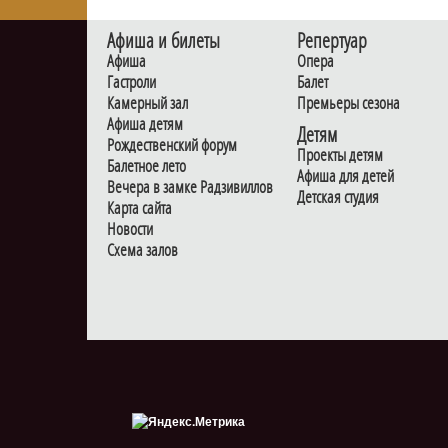
Афиша и билеты
Репертуар
Афиша
Опера
Гастроли
Балет
Камерный зал
Премьеры сезона
Афиша детям
Детям
Рождественский форум
Проекты детям
Балетное лето
Афиша для детей
Вечера в замке Радзивиллов
Детская студия
Карта сайта
Новости
Схема залов