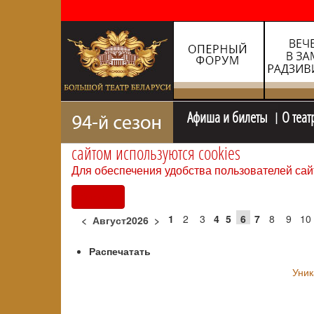
Афиша и билеты
О теат
сайтом используются cookies
Для обеспечения удобства пользователей сай
Согласен
1
2
3
4
5
6
7
8
9
10
<
Август2026
>
Распечатать
Уник