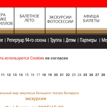
ре
Репертуар 94-го сезона
Труппа
Детям
Партнеры
Ме
та используются Cookies
не согласен
11
12
13
14
15
16
17
18
19
20
21
22
23
24
25
26
27
28
альный мир закулисья Большого театра Беларуси
экскурсия