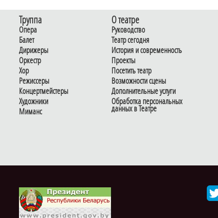
Труппа
О театре
Опера
Руководство
Балет
Театр сегодня
Дирижеры
История и современность
Оркестр
Проекты
Хор
Посетить театр
Режиссеры
Возможности сцены
Концертмейстеры
Дополнительные услуги
Художники
Обработка персональных
данных в Театре
Миманс