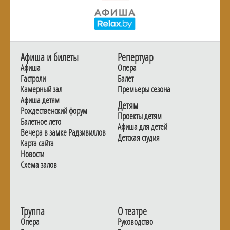
Афиша и билеты
Репертуар
Афиша
Опера
Гастроли
Балет
Камерный зал
Премьеры сезона
Афиша детям
Детям
Рождественский форум
Проекты детям
Балетное лето
Афиша для детей
Вечера в замке Радзивиллов
Детская студия
Карта сайта
Новости
Схема залов
Труппа
О театре
Опера
Руководство