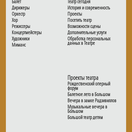
Балет
Театр сегодня
Дирижеры
История и современность
Оркестр
Проекты
Хор
Посетить театр
Режиссеры
Возможности сцены
Концертмейстеры
Дополнительные услуги
Художники
Обработка персональных
данных в Театре
Миманс
Проекты театра
Рождественский оперный
форум
Балетное лето в Большом
Вечера в замке Радзивиллов
Музыкальные вечера в
Большом
Большой театр детям