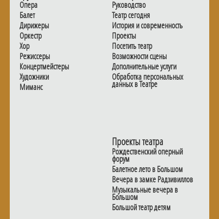
Опера
Руководство
Балет
Театр сегодня
Дирижеры
История и современность
Оркестр
Проекты
Хор
Посетить театр
Режиссеры
Возможности сцены
Концертмейстеры
Дополнительные услуги
Художники
Обработка персональных
данных в Театре
Миманс
Проекты театра
Рождественский оперный
форум
Балетное лето в Большом
Вечера в замке Радзивиллов
Музыкальные вечера в
Большом
Большой театр детям