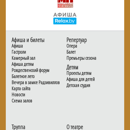
Афиша и билеты
Репертуар
Афиша
Опера
Гастроли
Балет
Камерный зал
Премьеры сезона
Афиша детям
Детям
Рождественский форум
Проекты детям
Балетное лето
Афиша для детей
Вечера в замке Радзивиллов
Детская студия
Карта сайта
Новости
Схема залов
Труппа
О театре