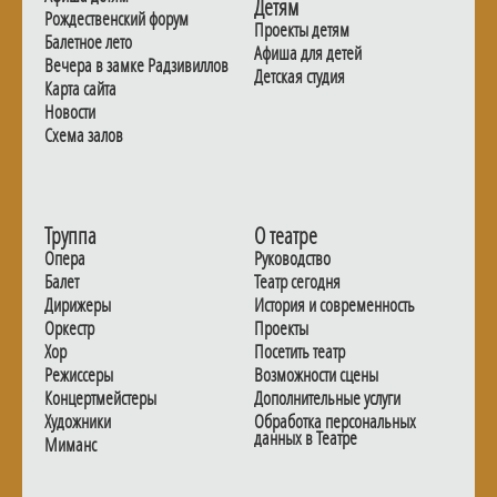
Детям
Рождественский форум
Проекты детям
Балетное лето
Афиша для детей
Вечера в замке Радзивиллов
Детская студия
Карта сайта
Новости
Схема залов
Труппа
О театре
Опера
Руководство
Балет
Театр сегодня
Дирижеры
История и современность
Оркестр
Проекты
Хор
Посетить театр
Режиссеры
Возможности сцены
Концертмейстеры
Дополнительные услуги
Художники
Обработка персональных
данных в Театре
Миманс