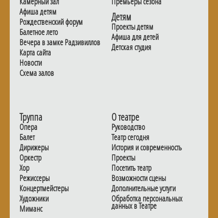
Камерный зал
Премьеры сезона
Афиша детям
Детям
Рождественский форум
Проекты детям
Балетное лето
Афиша для детей
Вечера в замке Радзивиллов
Детская студия
Карта сайта
Новости
Схема залов
Труппа
О театре
Опера
Руководство
Балет
Театр сегодня
Дирижеры
История и современность
Оркестр
Проекты
Хор
Посетить театр
Режиссеры
Возможности сцены
Концертмейстеры
Дополнительные услуги
Художники
Обработка персональных
данных в Театре
Миманс