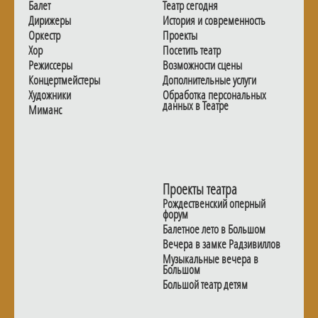
Балет
Театр сегодня
Дирижеры
История и современность
Оркестр
Проекты
Хор
Посетить театр
Режиссеры
Возможности сцены
Концертмейстеры
Дополнительные услуги
Художники
Обработка персональных
данных в Театре
Миманс
Проекты театра
Рождественский оперный
форум
Балетное лето в Большом
Вечера в замке Радзивиллов
Музыкальные вечера в
Большом
Большой театр детям