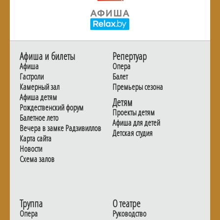
Афиша и билеты
Репертуар
Афиша
Опера
Гастроли
Балет
Камерный зал
Премьеры сезона
Афиша детям
Детям
Рождественский форум
Проекты детям
Балетное лето
Афиша для детей
Вечера в замке Радзивиллов
Детская студия
Карта сайта
Новости
Схема залов
Труппа
О театре
Опера
Руководство