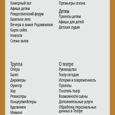
Камерный зал
Премьеры сезона
Афиша детям
Детям
Рождественский форум
Проекты детям
Балетное лето
Афиша для детей
Вечера в замке Радзивиллов
Детская студия
Карта сайта
Новости
Схема залов
Труппа
О театре
Опера
Руководство
Балет
Театр сегодня
Дирижеры
История и современность
Оркестр
Проекты
Хор
Посетить театр
Режиссеры
Возможности сцены
Концертмейстеры
Дополнительные услуги
Художники
Обработка персональных
данных в Театре
Миманс