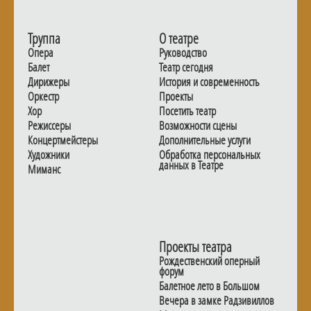
Труппа
О театре
Опера
Руководство
Балет
Театр сегодня
Дирижеры
История и современность
Оркестр
Проекты
Хор
Посетить театр
Режиссеры
Возможности сцены
Концертмейстеры
Дополнительные услуги
Художники
Обработка персональных
данных в Театре
Миманс
Проекты театра
Рождественский оперный
форум
Балетное лето в Большом
Вечера в замке Радзивиллов