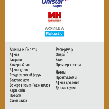
Афиша и билеты
Репертуар
Афиша
Опера
Гастроли
Балет
Камерный зал
Премьеры сезона
Афиша детям
Детям
Рождественский форум
Проекты детям
Балетное лето
Афиша для детей
Вечера в замке Радзивиллов
Детская студия
Карта сайта
Новости
Схема залов