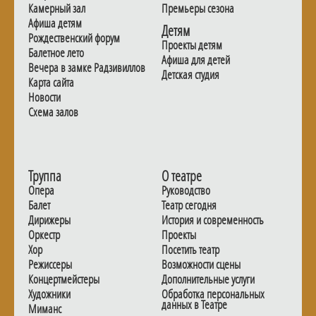
Камерный зал
Премьеры сезона
Афиша детям
Детям
Рождественский форум
Проекты детям
Балетное лето
Афиша для детей
Вечера в замке Радзивиллов
Детская студия
Карта сайта
Новости
Схема залов
Труппа
О театре
Опера
Руководство
Балет
Театр сегодня
Дирижеры
История и современность
Оркестр
Проекты
Хор
Посетить театр
Режиссеры
Возможности сцены
Концертмейстеры
Дополнительные услуги
Художники
Обработка персональных
данных в Театре
Миманс