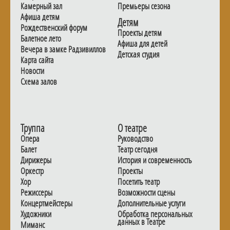
Камерный зал
Премьеры сезона
Афиша детям
Детям
Рождественский форум
Проекты детям
Балетное лето
Афиша для детей
Вечера в замке Радзивиллов
Детская студия
Карта сайта
Новости
Схема залов
Труппа
О театре
Опера
Руководство
Балет
Театр сегодня
Дирижеры
История и современность
Оркестр
Проекты
Хор
Посетить театр
Режиссеры
Возможности сцены
Концертмейстеры
Дополнительные услуги
Художники
Обработка персональных
данных в Театре
Миманс