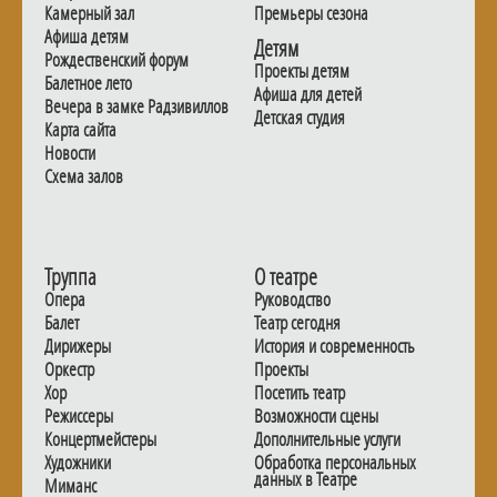
Камерный зал
Премьеры сезона
Афиша детям
Детям
Рождественский форум
Проекты детям
Балетное лето
Афиша для детей
Вечера в замке Радзивиллов
Детская студия
Карта сайта
Новости
Схема залов
Труппа
О театре
Опера
Руководство
Балет
Театр сегодня
Дирижеры
История и современность
Оркестр
Проекты
Хор
Посетить театр
Режиссеры
Возможности сцены
Концертмейстеры
Дополнительные услуги
Художники
Обработка персональных
данных в Театре
Миманс