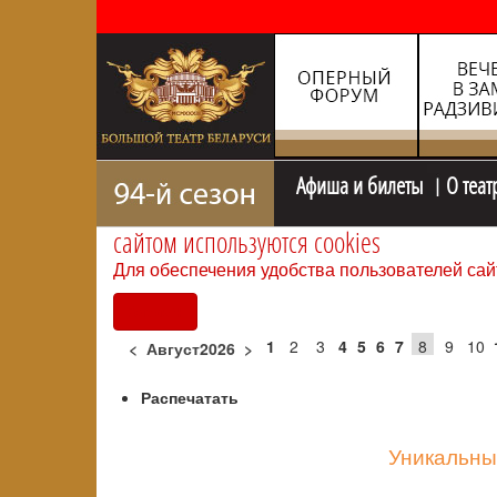
Афиша и билеты
О теат
сайтом используются cookies
Для обеспечения удобства пользователей сай
Согласен
1
2
3
4
5
6
7
8
9
10
<
Август2026
>
Распечатать
Уникальны