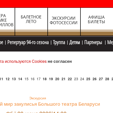
ре
Репертуар 94-го сезона
Труппа
Детям
Партнеры
Ме
та используются Cookies
не согласен
11
12
13
14
15
16
17
18
19
20
21
22
23
24
25
26
27
28
Экскурсия
й мир закулисья Большого театра Беларуси