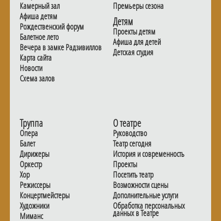
Камерный зал
Премьеры сезона
Афиша детям
Детям
Рождественский форум
Проекты детям
Балетное лето
Афиша для детей
Вечера в замке Радзивиллов
Детская студия
Карта сайта
Новости
Схема залов
Труппа
О театре
Опера
Руководство
Балет
Театр сегодня
Дирижеры
История и современность
Оркестр
Проекты
Хор
Посетить театр
Режиссеры
Возможности сцены
Концертмейстеры
Дополнительные услуги
Художники
Обработка персональных
данных в Театре
Миманс