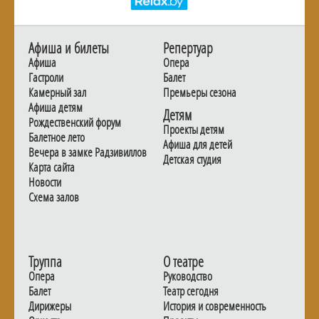
Афиша и билеты
Репертуар
Афиша
Опера
Гастроли
Балет
Камерный зал
Премьеры сезона
Афиша детям
Детям
Рождественский форум
Проекты детям
Балетное лето
Афиша для детей
Вечера в замке Радзивиллов
Детская студия
Карта сайта
Новости
Схема залов
Труппа
О театре
Опера
Руководство
Балет
Театр сегодня
Дирижеры
История и современность