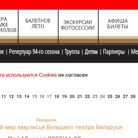
ре
Репертуар 94-го сезона
Труппа
Детям
Партнеры
Ме
та используются Cookies
не согласен
11
12
13
14
15
16
17
18
19
20
21
22
23
24
25
26
27
28
Экскурсия
й мир закулисья Большого театра Беларуси