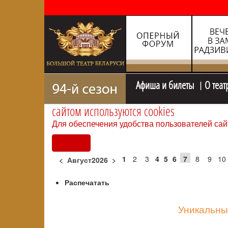
Афиша и билеты
О теат
сайтом используются cookies
Для обеспечения удобства пользователей сай
Согласен
1
2
3
4
5
6
7
8
9
10
<
Август2026
>
Распечатать
Уникальны