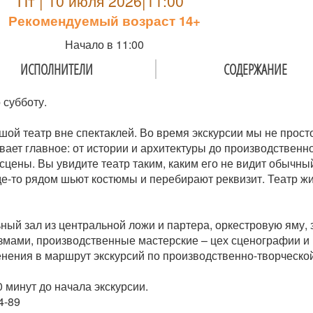
Пт | 10 июля 2026|11:00
Рекомендуемый возраст 14+
Начало в 11:00
ИСПОЛНИТЕЛИ
СОДЕРЖАНИЕ
 субботу.
ой театр вне спектаклей. Во время экскурсии мы не прост
ет главное: от истории и архитектуры до производственно
цены. Вы увидите театр таким, каким его не видит обычный 
где-то рядом шьют костюмы и перебирают реквизит. Театр жи
ый зал из центральной ложи и партера, оркестровую яму, 
змами, производственные мастерские – цех сценографии и 
менения в маршрут экскурсий по производственно-творческо
 минут до начала экскурсии.
4-89