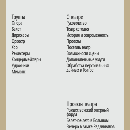
Труппа
О театре
Опера
Руководство
Балет
Театр сегодня
Дирижеры
История и современность
Оркестр
Проекты
Хор
Посетить театр
Режиссеры
Возможности сцены
Концертмейстеры
Дополнительные услуги
Художники
Обработка персональных
данных в Театре
Миманс
Проекты театра
Рождественский оперный
форум
Балетное лето в Большом
Вечера в замке Радзивиллов