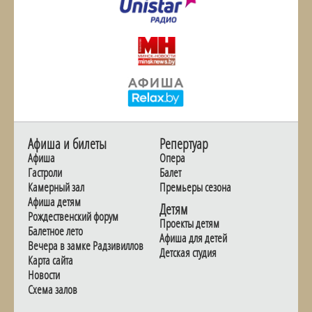
Афиша и билеты
Репертуар
Афиша
Опера
Гастроли
Балет
Камерный зал
Премьеры сезона
Афиша детям
Детям
Рождественский форум
Проекты детям
Балетное лето
Афиша для детей
Вечера в замке Радзивиллов
Детская студия
Карта сайта
Новости
Схема залов