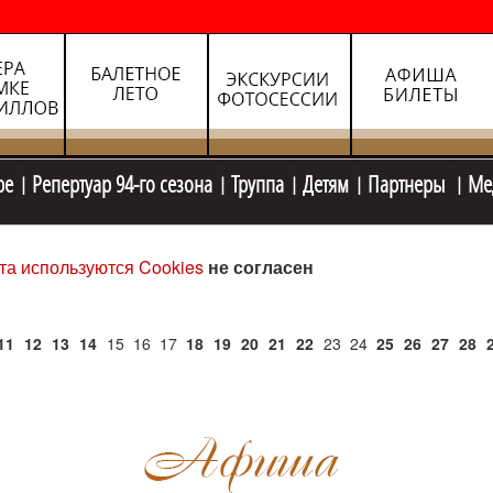
ре
Репертуар 94-го сезона
Труппа
Детям
Партнеры
Ме
та используются Cookies
не согласен
11
12
13
14
15
16
17
18
19
20
21
22
23
24
25
26
27
28