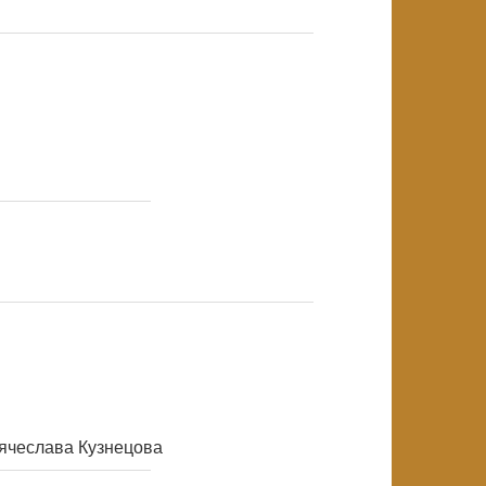
NULL
NULL
NULL
Вячеслава Кузнецова
NULL