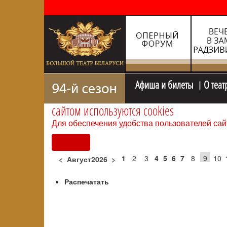
Афиша и билеты
О теат
сайтом используются cookies
Для обеспечения удобства пользователей сай
Согласен
1
2
3
4
5
6
7
8
9
10
<
Август2026
>
Распечатать