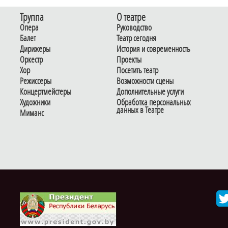
Труппа
О театре
Опера
Руководство
Балет
Театр сегодня
Дирижеры
История и современность
Оркестр
Проекты
Хор
Посетить театр
Режиссеры
Возможности сцены
Концертмейстеры
Дополнительные услуги
Художники
Обработка персональных
данных в Театре
Миманс