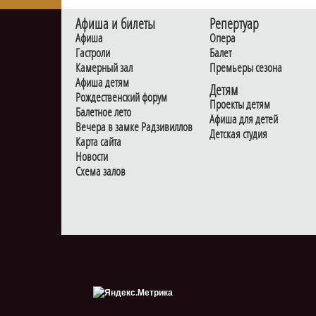
Афиша и билеты
Репертуар
Афиша
Опера
Гастроли
Балет
Камерный зал
Премьеры сезона
Афиша детям
Детям
Рождественский форум
Проекты детям
Балетное лето
Афиша для детей
Вечера в замке Радзивиллов
Детская студия
Карта сайта
Новости
Схема залов