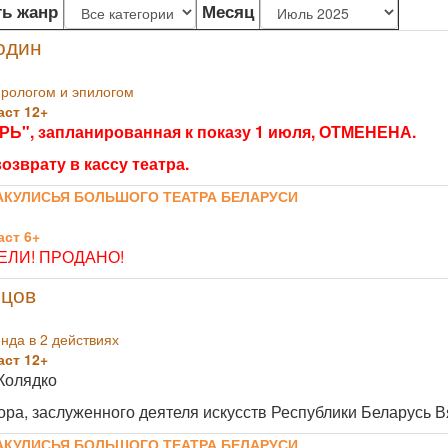
ь жанр
Месяц
один
прологом и эпилогом
ст 12+
Ь", запланированная к показу 1 июля, ОТМЕНЕНА.
озврату в кассу театра.
АКУЛИСЬЯ БОЛЬШОГО ТЕАТРА БЕЛАРУСИ
ст 6+
ЛИ! ПРОДАНО!
ецов
нда в 2 действиях
ст 12+
Колядко
ора, заслуженного деятеля искусств Республики Беларусь 
АКУЛИСЬЯ БОЛЬШОГО ТЕАТРА БЕЛАРУСИ