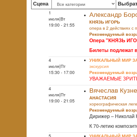
Сцена
Выбрат
1
Александр Бор
июля|Вт
КНЯЗЬ ИГОРЬ
19:00 - 21:55
опера в 2 действиях с 
Рекомендуемый возра
Опера "КНЯЗЬ ИГОР
Билеты подлежат в
4
УНИКАЛЬНЫЙ МИР З
июля|Пт
экскурсия
15:30 - 17:00
Рекомендуемый возра
УВАЖАЕМЫЕ ЗРИТЕ
4
Вячеслав Кузн
июля|Пт
АНАСТАСИЯ
19:00 - 21:05
хореографическая леге
Рекомендуемый возра
Дирижер – Николай 
К 70-летию композит
5
УНИКАЛЬНЫЙ МИР З