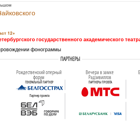
льшом
Чайковского
ст 12+
етербургского государственного академического теат
опровождении фонограммы
ПАРТНЕРЫ
Рождественский оперный
Вечера в замке
Б
форум
Радзивиллов
ГЕНЕРАЛЬНЫЙ ПАРТНЕР
ПАРТНЕРЫ ПРОЕКТА
Партнер проекта