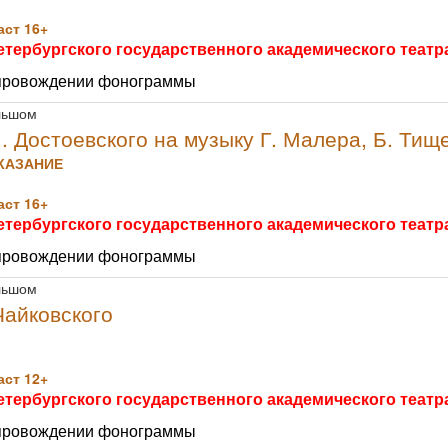
ст 16+
етербургского государственного академического теат
опровождении фонограммы
льшом
. Достоевского на музыку Г. Малера, Б. Тищ
КАЗАНИЕ
ст 16+
етербургского государственного академического теат
опровождении фонограммы
льшом
Чайковского
ст 12+
етербургского государственного академического теат
опровождении фонограммы