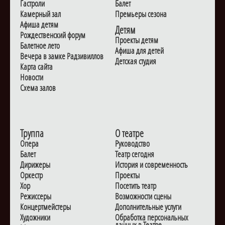
Гастроли
Балет
Камерный зал
Премьеры сезона
Афиша детям
Детям
Рождественский форум
Проекты детям
Балетное лето
Афиша для детей
Вечера в замке Радзивиллов
Детская студия
Карта сайта
Новости
Схема залов
Труппа
О театре
Опера
Руководство
Балет
Театр сегодня
Дирижеры
История и современность
Оркестр
Проекты
Хор
Посетить театр
Режиссеры
Возможности сцены
Концертмейстеры
Дополнительные услуги
Художники
Обработка персональных