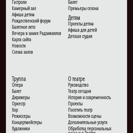
Гастроли
Балет
Камерный зал
Премьеры сезона
Афиша детям
Детям
Рождественский форум
Проекты детям
Балетное лето
Афиша для детей
Вечера в замке Радзивиллов
Детская студия
Карта сайта
Новости
Схема залов
Труппа
О театре
Опера
Руководство
Балет
Театр сегодня
Дирижеры
История и современность
Оркестр
Проекты
Хор
Посетить театр
Режиссеры
Возможности сцены
Концертмейстеры
Дополнительные услуги
Художники
Обработка персональных