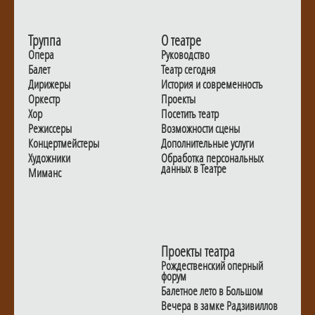
Труппа
О театре
Опера
Руководство
Балет
Театр сегодня
Дирижеры
История и современность
Оркестр
Проекты
Хор
Посетить театр
Режиссеры
Возможности сцены
Концертмейстеры
Дополнительные услуги
Художники
Обработка персональных
данных в Театре
Миманс
Проекты театра
Рождественский оперный
форум
Балетное лето в Большом
Вечера в замке Радзивиллов