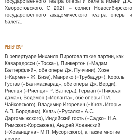
государственного театра оперы и балета имени Д.А.
Хворостовского. С 2021 – солист Новосибирского
государственного академического театра оперы и
балета.
РЕПЕРТУАР
В репертуаре Михаила Пирогова такие партии, как
Каварадосси («Тоска»), Пинкертон («Мадам
Баттерфляй», обе оперы Дж. Пуччини), Хозе
(«Кармен» Ж. Бизе), Манрико («Трубадур»), Король
Густав («Бал-маскарад», обе оперы Дж. Верди),
Риенци («Риенци» Р. Вагнера), Герман («Пиковая
дама»), Водемон («Иоланта», обе оперы П.И.
Чайковского), Владимир Игоревич («Князь Игорь»
А.П. Бородина), Князь («Русалка» А.С.
Даргомыжского), Индийский гость («Садко» Н.А.
Римского-Корсакова), Андрей Хованский
(«Хованщина» М.П. Мусоргского), а также многие
другие.