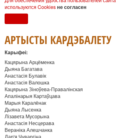
Для обеспечения удобства пользователей сайта
используются Cookies
не согласен
Согласен
АРТЫСТЫ КАРДЭБАЛЕТУ
Карыфеі:
Кацярына Арцёменка
Дыяна Багатава
Анастасія Булавік
Анастасія Валошка
Кацярына Зіноўева-Правалінская
Апалінарыя Картаўцава
Марыя Каралёнак
Дыяна Лысенка
Лізавета Мусорына
Анастасія Несцерава
Вераніка Алешчанка
Дар'я Чуваргіна