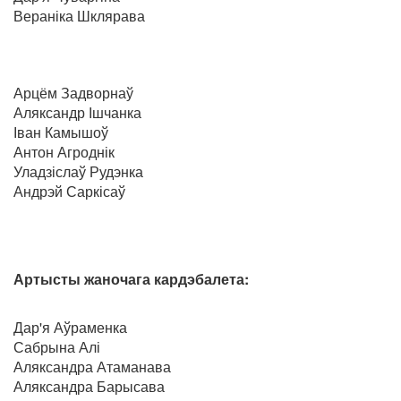
Вераніка Шклярава
Арцём Задворнаў
Аляксандр Ішчанка
Іван Камышоў
Антон Агроднік
Уладзіслаў Рудэнка
Андрэй Саркісаў
Артысты жаночага кардэбалета:
Дар'я Аўраменка
Сабрына Алі
Аляксандра Атаманава
Аляксандра Барысава