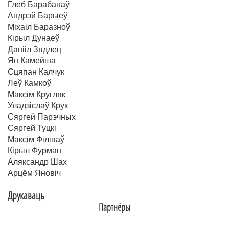
Глеб Барабанаў
Андрэй Барыеў
Міхаіл Баразноў
Кірыл Дунаеў
Данііл Зядлец
Ян Камейша
Сцяпан Калчук
Леў Камкоў
Максім Кругляк
Уладзіслаў Крук
Сяргей Парэчных
Сяргей Туцкі
Максім Філіпаў
Кірыл Фурман
Аляксандр Шах
Арцём Яновіч
Друкаваць
Партнёры