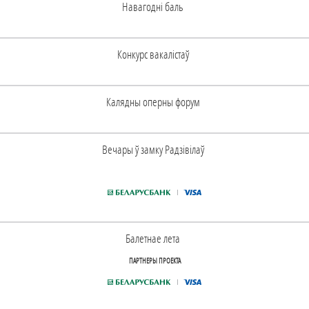
Навагоднi баль
Конкурс вакалiстаў
Калядны оперны форум
Вечары ў замку Радзiвiлаў
Балетнае лета
ПАРТНЕРЫ ПРОЕКТА