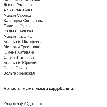
Дыяна Ражкова
Аліна Рыбакова
Марыя Сірэнка
Валянціна Сцяпанава
Таццяна Суляк
Надзея Таліцкая
Марыя Таранка
Анастасія Цімафеева
Вікторыя Трафімава
Юмена Хатанака
Сафія Шыпілава
Анастасія Юркевіч
Эліна Юрчык
Вольга Ярынская
Артысты мужчынскага кардэбалета:
Уладзіслаў Аўдзеёнак