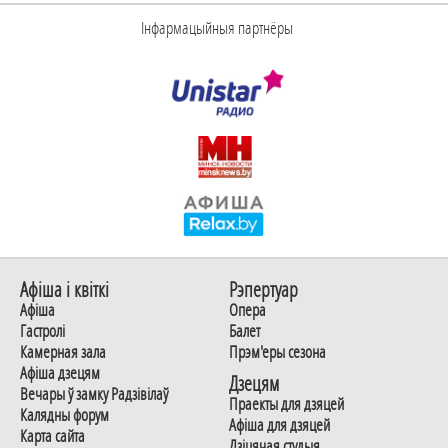
Інфармацыйныя партнёры
Афiша i квiткi
Рэпертуар
Афiша
Опера
Гастролi
Балет
Камерная зала
Прэм'еры сезона
Афiша дзецям
Дзецям
Вечары ў замку Радзiвiлаў
Праекты для дзяцей
Калядны форум
Афiша для дзяцей
Карта сайта
Дзiцячая студыя