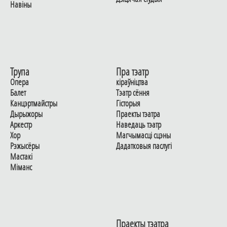
Навiны
Трупа
Пра тэатр
Опера
кіраўніцтва
Балет
Тэатр сёння
Канцэртмайстры
Гiсторыя
Дырыжоры
Праекты тэатра
Аркестр
Наведаць тэатр
Хор
Магчымасцi сцэны
Рэжысёры
Дадаткoвыя паслугi
Мастакі
Мiманс
Праекты тэатра