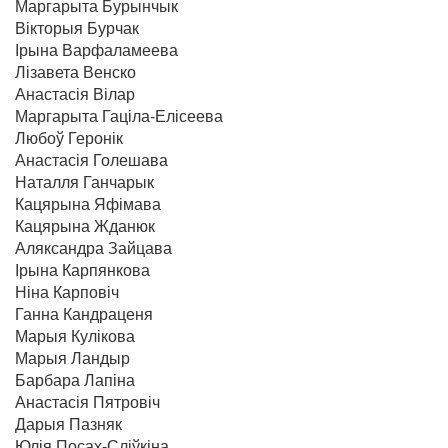
Маргарыта Бурынчык
Вікторыя Бурчак
Ірына Варфаламеева
Лізавета Венско
Анастасія Вілар
Маргарыта Гаціла-Елісеева
Любоў Геронік
Анастасія Голешава
Наталля Ганчарык
Кацярына Яфімава
Кацярына Жданюк
Аляксандра Зайцава
Ірына Карпянкова
Ніна Карповіч
Ганна Кандраценя
Марыя Кулікова
Марыя Ландыр
Барбара Лапіна
Анастасія Пятровіч
Дарыя Пазняк
Юлія Посах-Сліўкіна