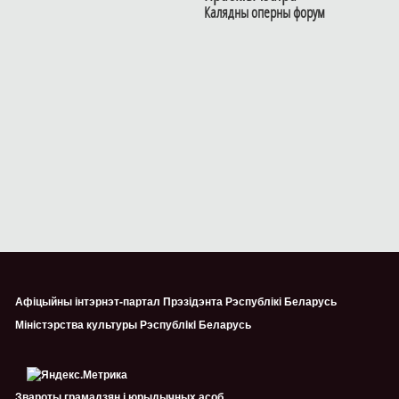
Калядны оперны форум
Афіцыйны інтэрнэт-партал Прэзідэнта Рэспублікі Беларусь
Міністэрства культуры Рэспублiкi Беларусь
Звароты грамадзян і юрыдычных асоб