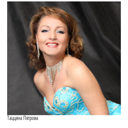
Таццяна Пятрова