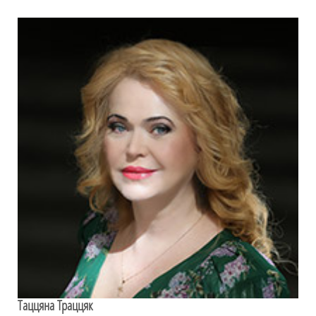
Таццяна Траццяк