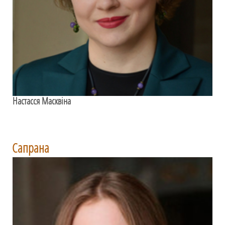
Настасся Масквіна
Сапрана