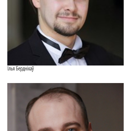
Ілья Берднікаў