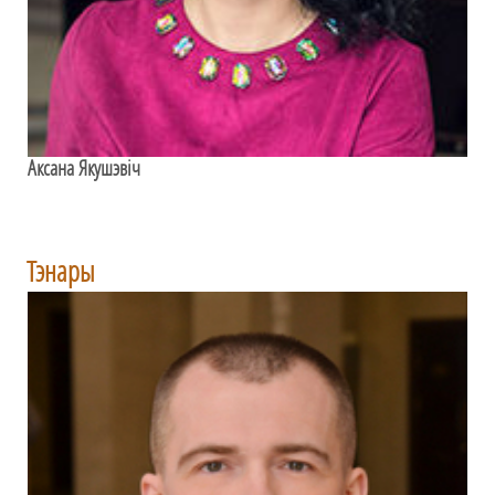
Аксана Якушэвіч
Тэнары