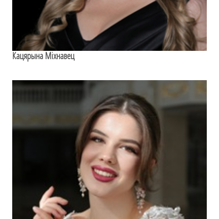
Кацярына Міхнавец