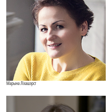
Марына Ліхашэрст