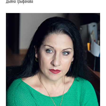
Дыяна Трыфанава