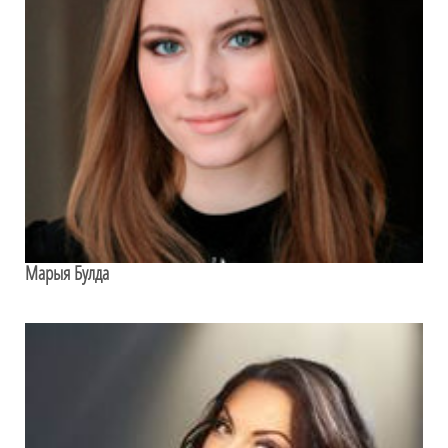
Марыя Булда