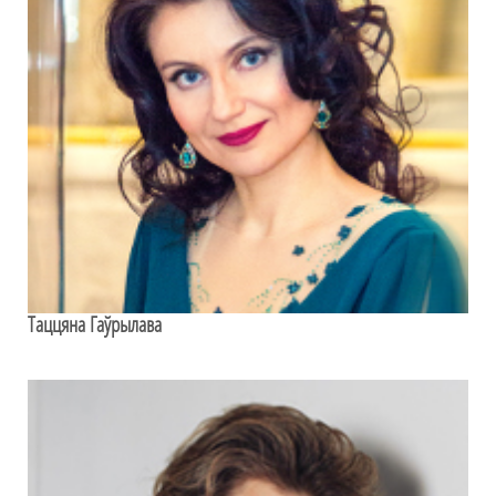
Таццяна Гаўрылава