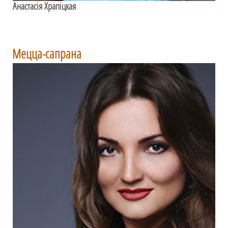
Анастасія Храпіцкая
Мецца-сапрана