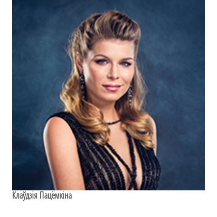
Клаўдзія Пацёмкіна