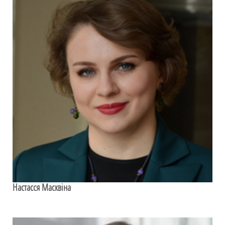
Настасся Масквіна