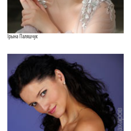
Ірына Паляшчук