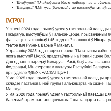
"Шчаўкунок" П.Чайкоўскага (балетмайстар-пастаноўшчык, 
"Баядэрка" Л.Мінкуса (балетмайстар-пастаноўшчык, аўтар 
ГАСТРОЛІ
У ліпені 2024 года прыняў удзел у гастрольнай паездцы 
Нікарагуа, выступіўшы ў Гала-канцэрце, прысвечаным 8
фашысцкіх захопнікаў і 45-годдзю Рэвалюцыі ў Нікарагу
тэатра імя Рубена Дарыа ў Манагуа.
У красавіку 2025 года творчы праект "Патэтычны дзённ
якога выступіў І.Колб, прадстаўлены на Новай сцэне Вял
Дня яднання народаў Беларусі і Расіі, быў арганізаваны
Федэрацыі, Міністэрствам культуры Рэспублікі Беларус
пры ўдзеле ФДБУК РАСКАНЦЭРТ.
У маі 2025 года прыняў удзел у гастрольнай паездцы арт
складзе пастановачнай групы Гала-кнцэрта на сцэне На
Манагуа.
У маі 2026 года прыняў удзел у гастрольнай паездцы Вял
балетмайстрам-пастанощшчыкам Гала-канцэрта на сцэне