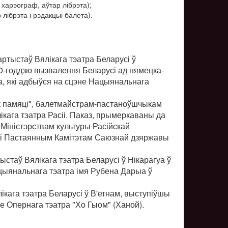
харэограф, аўтар лібрэта);
лібрэта і рэдакцыі балета).
артыстаў Вялікага тэатра Беларусі ў
0-годдзю вызвалення Беларусі ад нямецка-
а, які адбыўся на сцэне Нацыянальнага
ік памяці", балетмайстрам-пастаноўшчыкам
ікага тэатра Расіі. Паказ, прымеркаваны да
 Міністэрствам культуры Расійскай
ь і Пастаянным Камітэтам Саюзнай дзяржавы
ыстаў Вялікага тэатра Беларусі ў Нікарагуа ў
цыянальнага тэатра імя Рубена Дарыа ў
ікага тэатра Беларусі ў В'етнам, выступіўшы
 Опернага тэатра "Хо Гыом" (Ханой).