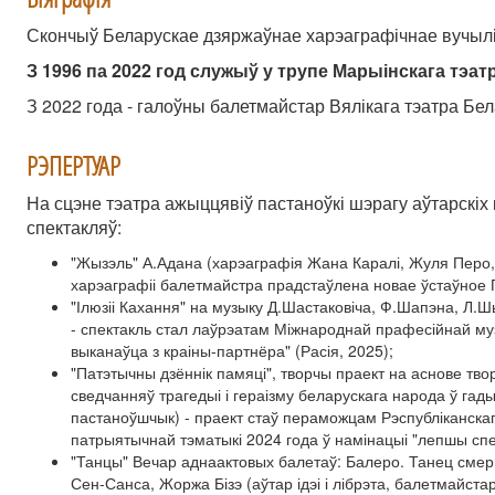
Скончыў Беларускае дзяржаўнае харэаграфічнае вучылішч
З 1996 па 2022 год служыў у трупе Марыінскага тэат
З 2022 года - галоўны балетмайстар Вялікага тэатра Бел
РЭПЕРТУАР
На сцэне тэатра ажыццявіў пастаноўкі шэрагу аўтарскі
спектакляў:
"Жызэль" А.Адана (харэаграфія Жана Каралі, Жуля Перо, 
харэаграфіі балетмайстра прадстаўлена новае ўстаўное Па
"Ілюзіі Кахання" на музыку Д.Шастаковіча, Ф.Шапэна, Л.Ш
- спектакль стал лаўрэатам Міжнароднай прафесійнай муз
выканаўца з краіны-партнёра" (Расія, 2025);
"Патэтычны дзённік памяці", творчы праект на аснове тво
сведчанняў трагедыі і гераізму беларускага народа ў га
пастаноўшчык) - праект стаў пераможцам Рэспубліканска
патрыятычнай тэматыкі 2024 года ў намінацыі "лепшы спе
"Танцы" Вечар аднаактовых балетаў: Балеро. Танец смер
Сен-Санса, Жоржа Бізэ (аўтар ідэі і лібрэта, балетмайст