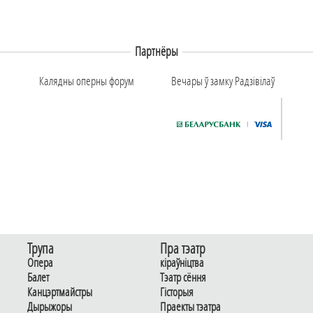
Партнёры
Калядны оперны форум
Вечары ў замку Радзiвiлаў
Трупа
Пра тэатр
Опера
кіраўніцтва
Балет
Тэатр сёння
Канцэртмайстры
Гiсторыя
Дырыжоры
Праекты тэатра