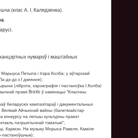
а (клас А. І. Калядзенка).
ра
.
арусі.
х канцэртных нумароў і маштабных
Марыуса Петыпа і Ігара Колба; у аўтарскай
-дэ-дэ з I дзеяння);
ырына (лібрэта, харэаграфія і пастаноўка І.Колба)
ычнай прэміі BraVo ў намінацыі "Класічны
раў беларускіх кампазітараў і дакументальных
ды Вялікай Айчыннай вайны (балетмайстар-
га конкурсу на лепшы культурны праект
ктакль патрыятычнай тэматыкі";
ці. Кармэн. На музыку Морыса Равеля, Каміля
ар-пастаноўшчык);