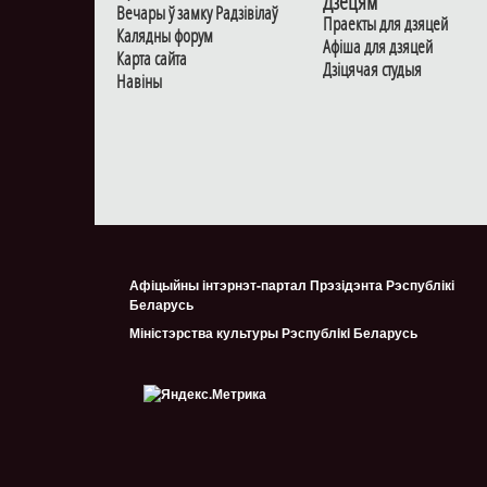
Дзецям
Вечары ў замку Радзiвiлаў
Праекты для дзяцей
Калядны форум
Афiша для дзяцей
Карта сайта
Дзiцячая студыя
Навiны
Афіцыйны інтэрнэт-партал Прэзідэнта Рэспублікі
Беларусь
Міністэрства культуры Рэспублiкi Беларусь