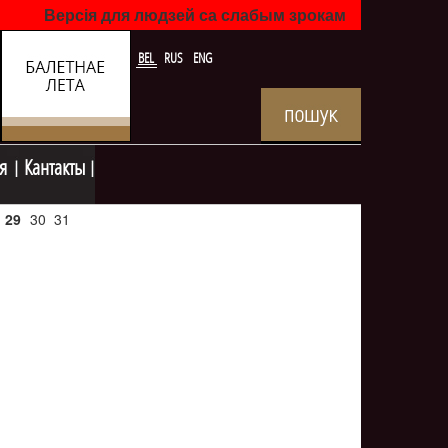
Версія для людзей са слабым зрокам
BEL
RUS
ENG
я
Кантакты
29
30
31