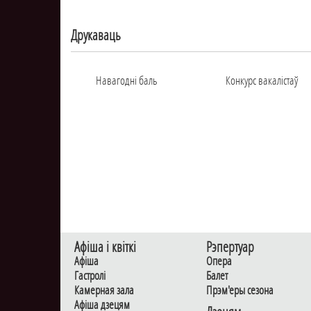
Друкаваць
Навагоднi баль
Конкурс вакалiстаў
Афiша i квiткi
Рэпертуар
Афiша
Опера
Гастролi
Балет
Камерная зала
Прэм'еры сезона
Афiша дзецям