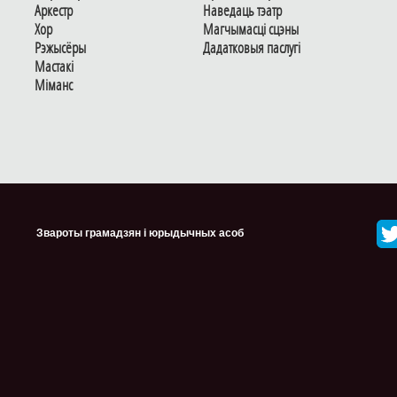
Аркестр
Наведаць тэатр
Хор
Магчымасцi сцэны
Рэжысёры
Дадаткoвыя паслугi
Мастакі
Мiманс
Звароты грамадзян і юрыдычных асоб