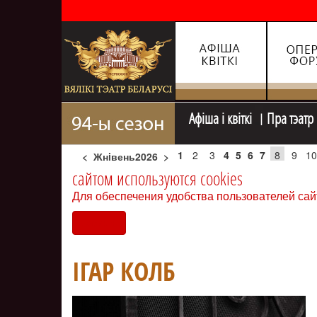
Афiша i квiткi
Пра тэатр
1
2
3
4
5
6
7
8
9
10
<
Жнiвень2026
>
сайтом используются cookies
Для обеспечения удобства пользователей сай
Согласен
ІГАР КОЛБ