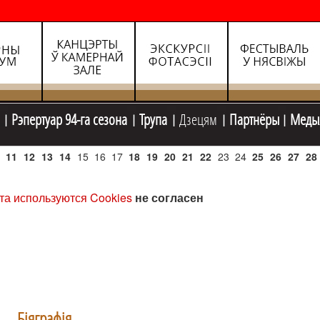
Рэпертуар 94-га сезона
Трупа
Дзецям
Партнёры
Меды
11
12
13
14
15
16
17
18
19
20
21
22
23
24
25
26
27
28
та используются Cookies
не согласен
Біяграфія