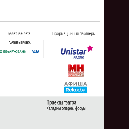
Балетнае лета
Інфармацыйныя партнёры
ПАРТНЕРЫ ПРОЕКТА
Праекты тэатра
Калядны оперны форум