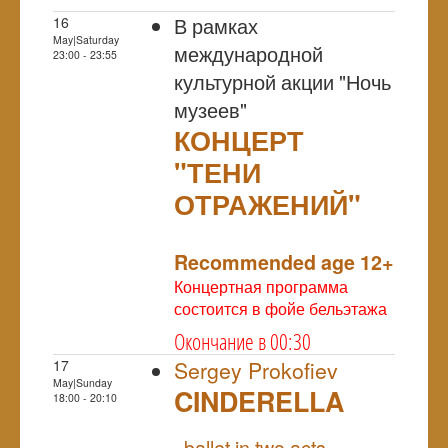
В рамках
16
May|Saturday
международной
23:00 - 23:55
культурной акции "Ночь
музеев"
КОНЦЕРТ
"ТЕНИ
ОТРАЖЕНИЙ"
NULL
Recommended age 12+
Концертная программа
состоится в фойе бельэтажа
Окончание в 00:30
17
Sergey Prokofiev
May|Sunday
CINDERELLA
18:00 - 20:10
NULL
ballet in two acts