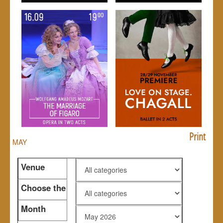
Print
MAY
Venue
Choose the
genre
Month