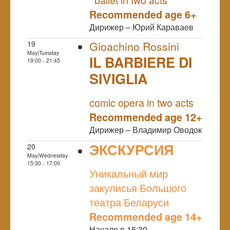
Recommended age 6+
Дирижер – Юрий Караваев
19
Gioachino Rossini
May|Tuesday
IL BARBIERE DI
19:00 - 21:45
SIVIGLIA
NULL
comic opera in two acts
Recommended age 12+
Дирижер – Владимир Оводок
ЭКСКУРСИЯ
20
May|Wednesday
NULL
15:30 - 17:00
Уникальный мир
закулисья Большого
театра Беларуси
Recommended age 14+
Начало в 15:30