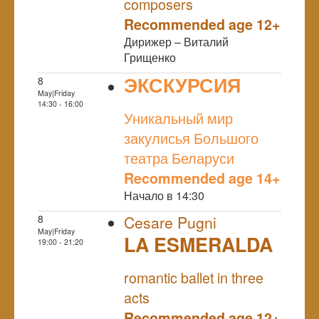
composers
Recommended age 12+
Дирижер – Виталий
Грищенко
ЭКСКУРСИЯ
8
May|Friday
NULL
14:30 - 16:00
Уникальный мир
закулисья Большого
театра Беларуси
Recommended age 14+
Начало в 14:30
8
Cesare Pugni
May|Friday
LA ESMERALDA
19:00 - 21:20
NULL
romantic ballet in three
acts
Recommended age 12+