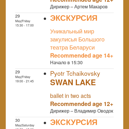
Дирижер – Артем Макаров
ЭКСКУРСИЯ
29
May|Friday
NULL
15:30 - 17:00
Уникальный мир
закулисья Большого
театра Беларуси
Recommended age 14+
Начало в 15:30
29
Pyotr Tchaikovsky
May|Friday
SWAN LAKE
19:00 - 21:45
NULL
ballet in two acts
Recommended age 12+
Дирижер – Владимир Оводок
ЭКСКУРСИЯ
30
May|Saturday