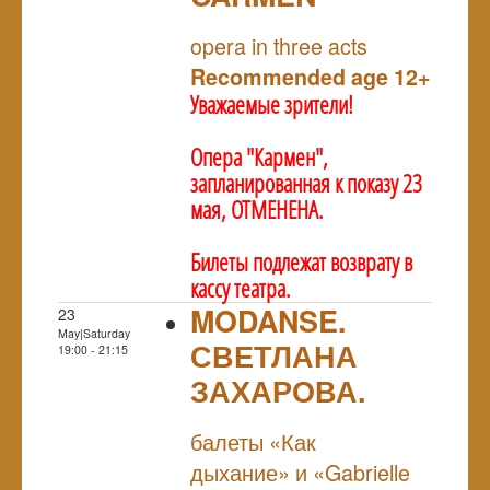
NULL
opera in three acts
Recommended age 12+
Уважаемые зрители!
Опера "Кармен",
запланированная к показу 23
мая, ОТМЕНЕНА.
Билеты подлежат возврату в
кассу театра.
MODANSE.
23
May|Saturday
СВЕТЛАНА
19:00 - 21:15
ЗАХАРОВА.
NULL
балеты «Как
дыхание» и «Gabrielle