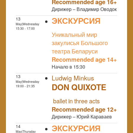
Recommended age 16+
Дирижер – Владимир Оводок
ЭКСКУРСИЯ
13
May|Wednesday
NULL
15:30 - 17:00
Уникальный мир
закулисья Большого
театра Беларуси
Recommended age 14+
Начало в 15:30
13
Ludwig Minkus
May|Wednesday
DON QUIXOTE
19:00 - 21:35
NULL
ballet in three acts
Recommended age 12+
Дирижер – Юрий Караваев
ЭКСКУРСИЯ
14
May|Thursday