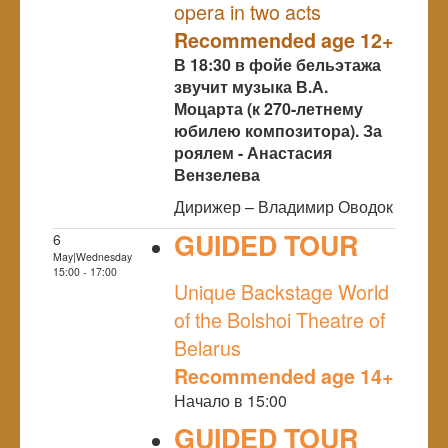
opera in two acts
Recommended age 12+
В 18:30 в фойе бельэтажа
звучит музыка В.А.
Моцарта (к 270-летнему
юбилею композитора). За
роялем - Анастасия
Вензелева
Дирижер – Владимир Оводок
GUIDED TOUR
6
May|Wednesday
NULL
15:00 - 17:00
Unique Backstage World
of the Bolshoi Theatre of
Belarus
Recommended age 14+
Начало в 15:00
GUIDED TOUR