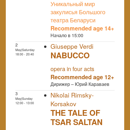
Уникальный мир
закулисья Большого
театра Беларуси
Recommended age 14+
Начало в 15:00
2
Giuseppe Verdi
May|Saturday
NABUCCO
18:00 - 20:40
NULL
PREMIERE
opera in four acts
Recommended age 12+
Дирижер – Юрий Караваев
3
Nikolai Rimsky-
May|Sunday
Korsakov
12:00 - 13:00
THE TALE OF
TSAR SALTAN
NULL