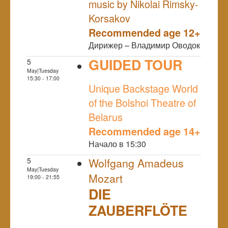
music by Nikolai Rimsky-
Korsakov
Recommended age 12+
Дирижер – Владимир Оводок
GUIDED TOUR
5
May|Tuesday
NULL
15:30 - 17:00
Unique Backstage World
of the Bolshoi Theatre of
Belarus
Recommended age 14+
Начало в 15:30
5
Wolfgang Amadeus
May|Tuesday
Mozart
19:00 - 21:55
DIE
ZAUBERFLÖTE
NULL