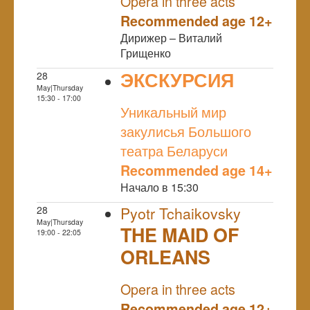
Opera in three acts
Recommended age 12+
Дирижер – Виталий
Грищенко
ЭКСКУРСИЯ
28
May|Thursday
NULL
15:30 - 17:00
Уникальный мир
закулисья Большого
театра Беларуси
Recommended age 14+
Начало в 15:30
28
Pyotr Tchaikovsky
May|Thursday
THE MAID OF
19:00 - 22:05
ORLEANS
NULL
Opera in three acts
Recommended age 12+