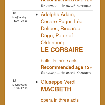
Дирижер – Николай Колядко
10
Adolphe Adam,
May|Sunday
Cesare Pugni, Léo
18:00 - 20:25
Delibes, Riccardo
Drigo, Peter of
Oldenburg
LE CORSAIRE
NULL
ballet in three acts
Recommended age 12+
Дирижер – Николай Колядко
12
Giuseppe Verdi
May|Tuesday
MACBETH
19:00 - 22:15
NULL
оpera in three acts