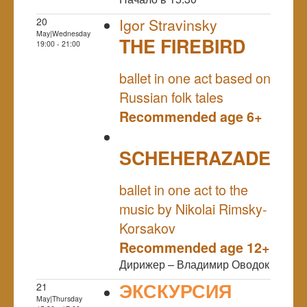
20
Igor Stravinsky
May|Wednesday
THE FIREBIRD
19:00 - 21:00
NULL
ballet in one act based on
Russian folk tales
Recommended age 6+
SCHEHERAZADE
NULL
ballet in one act to the
music by Nikolai Rimsky-
Korsakov
Recommended age 12+
Дирижер – Владимир Оводок
ЭКСКУРСИЯ
21
May|Thursday