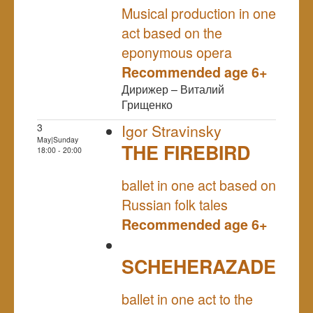
Musical production in one
act based on the
eponymous opera
Recommended age 6+
Дирижер – Виталий
Грищенко
3
Igor Stravinsky
May|Sunday
THE FIREBIRD
18:00 - 20:00
NULL
ballet in one act based on
Russian folk tales
Recommended age 6+
SCHEHERAZADE
NULL
ballet in one act to the