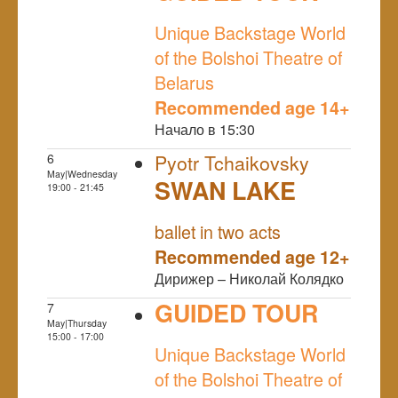
NULL
Unique Backstage World
of the Bolshoi Theatre of
Belarus
Recommended age 14+
Начало в 15:30
6
Pyotr Tchaikovsky
May|Wednesday
SWAN LAKE
19:00 - 21:45
NULL
ballet in two acts
Recommended age 12+
Дирижер – Николай Колядко
GUIDED TOUR
7
May|Thursday
NULL
15:00 - 17:00
Unique Backstage World
of the Bolshoi Theatre of