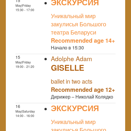
ЭКСКУРСИЯ
15
May|Friday
NULL
15:30 - 17:00
Уникальный мир
закулисья Большого
театра Беларуси
Recommended age 14+
Начало в 15:30
15
Adolphe Adam
May|Friday
GISELLE
19:00 - 21:20
NULL
ballet in two acts
Recommended age 12+
Дирижер – Николай Колядко
ЭКСКУРСИЯ
16
May|Saturday
NULL
14:00 - 16:00
Уникальный мир
закулисья Большого