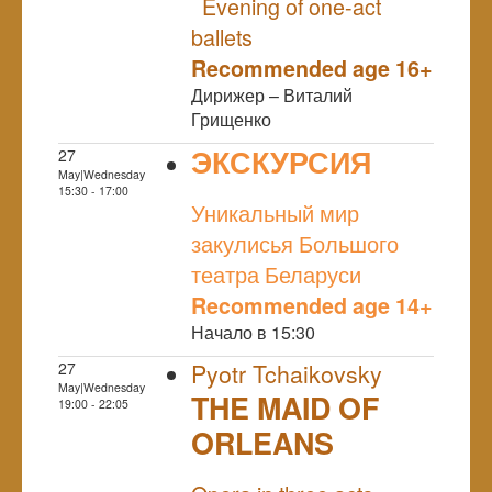
Evening of one-act
ballets
Recommended age 16+
Дирижер – Виталий
Грищенко
ЭКСКУРСИЯ
27
May|Wednesday
NULL
15:30 - 17:00
Уникальный мир
закулисья Большого
театра Беларуси
Recommended age 14+
Начало в 15:30
27
Pyotr Tchaikovsky
May|Wednesday
THE MAID OF
19:00 - 22:05
ORLEANS
NULL