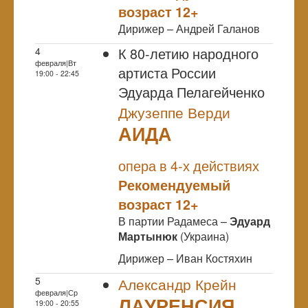
возраст 12+
Дирижер – Андрей Галанов
К 80-летию народного
4
февраля|Вт
артиста России
19:00 - 22:45
Эдуарда Пелагейченко
Джузеппе Верди
АИДА
NULL
опера в 4-х действиях
Рекомендуемый
возраст 12+
В партии Радамеса –
Эдуард
Мартынюк
(Украина)
Дирижер – Иван Костяхин
5
Александр Крейн
февраля|Ср
ЛАУРЕНСИЯ
19:00 - 20:55