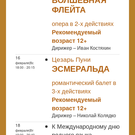
ФЛЕЙТА
NULL
опера в 2-х действиях
Рекомендуемый
возраст 12+
Дирижер – Иван Костяхин
16
Цезарь Пуни
февраля|Вс
ЭСМЕРАЛЬДА
18:00 - 20:15
NULL
романтический балет в
3-х действиях
Рекомендуемый
возраст 12+
Дирижер – Николай Колядко
К Международному дню
18
февраля|Вт
родного языка
19:00 - 20:40