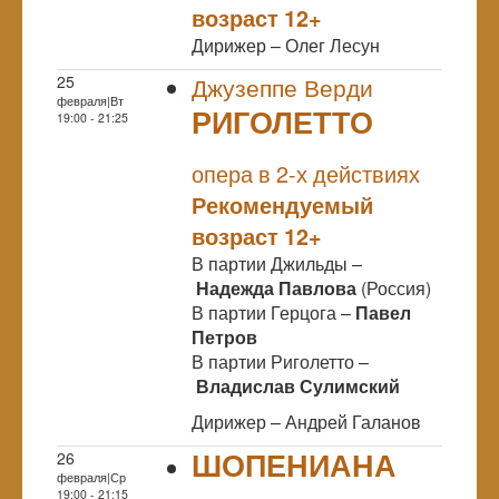
возраст 12+
Дирижер – Олег Лесун
25
Джузеппе Верди
февраля|Вт
РИГОЛЕТТО
19:00 - 21:25
NULL
опера в 2-х действиях
Рекомендуемый
возраст 12+
В партии Джильды –
Надежда Павлова
(Россия)
В партии Герцога –
Павел
Петров
В партии Риголетто –
Владислав Сулимский
Дирижер – Андрей Галанов
ШОПЕНИАНА
26
февраля|Ср
NULL
19:00 - 21:15