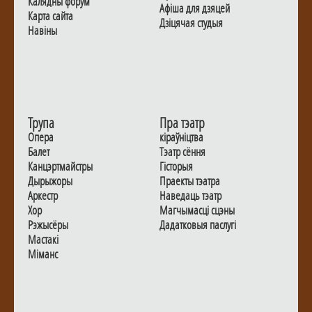
Калядны форум
Афiша для дзяцей
Карта сайта
Дзiцячая студыя
Навiны
Трупа
Пра тэатр
Опера
кіраўніцтва
Балет
Тэатр сёння
Канцэртмайстры
Гiсторыя
Дырыжоры
Праекты тэатра
Аркестр
Наведаць тэатр
Хор
Магчымасцi сцэны
Рэжысёры
Дадаткoвыя паслугi
Мастакі
Мiманс