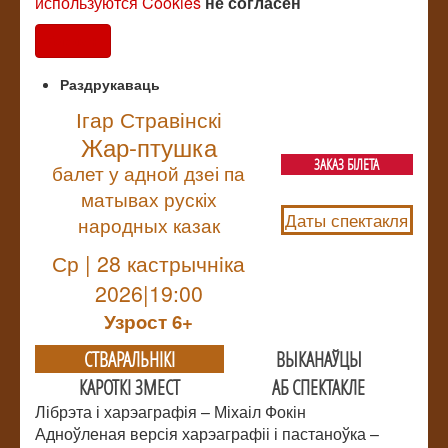
используются Cookies
не согласен
Согласен
Раздрукаваць
Ігар Стравінскі
Жар-птушка
ЗАКАЗ БIЛЕТА
балет у адной дзеі па
матывах рускіх
Даты спектакля
народных казак
Ср | 28 кастрычнiка
2026|19:00
Узрoст 6+
СТВАРАЛЬНIКI
ВЫКАНАЎЦЫ
КАРОТКІ ЗМЕСТ
АБ СПЕКТАКЛЕ
Лібрэта і харэаграфія – Міхаіл Фокін
Адноўленая версія харэаграфіі і пастаноўка –