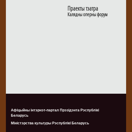
Праекты тэатра
Калядны оперны форум
Афіцыйны інтэрнэт-партал Прэзідэнта Рэспублікі
Беларусь
Міністэрства культуры Рэспублiкi Беларусь