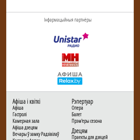
Інфармацыйныя партнёры
Афiша i квiткi
Рэпертуар
Афiша
Опера
Гастролi
Балет
Камерная зала
Прэм'еры сезона
Афiша дзецям
Дзецям
Вечары ў замку Радзiвiлаў
Праекты для дзяцей