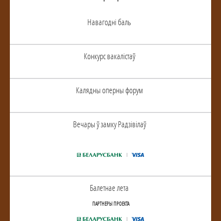
Навагоднi баль
Конкурс вакалiстаў
Калядны оперны форум
Вечары ў замку Радзiвiлаў
Балетнае лета
ПАРТНЕРЫ ПРОЕКТА