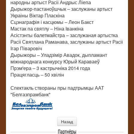
народны артыст Расіі Андрыс Ліепа
Дырыжор-пастаноўшчык – заслужаны артыст
Украіны Віктар Пласкіна
Сцэнаграфія і касцюмы – Леон Бакст
Мастак па святлу – Ніна Іванкіна
Асістэнты балетмайстра – заслужаная артыстка
Расіі Святлана Раманава, заслужаны артыст Расіі
Ігар Піваровіч
Дырыжоры – Уладзімір Авадок, дыпламант
міжнароднага конкурсу Юрый Караваеў
Прэм'ера – 3 кастрычніка 2014 года
Працягласць – 50 хвілін
Спектакль створаны пры падтрымцы ААТ
"Белгазпрамбанк"
Назад
Партнёры