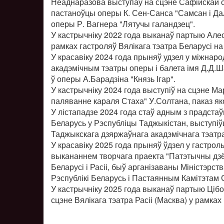
Неаднаразова выступаў на сцэне Сафійскай о
пастаноўцы оперы К. Сен-Санса "Самсан і Да
оперы Р. Вагнера "Лятучы галандзец".
У кастрычніку 2022 года выканаў партыю Але
рамках гастроляў Вялікага тэатра Беларусі на 
У красавіку 2024 года прыняў удзел у міжна
акадэмічным тэатры оперы і балета імя Д.Д.Ш
ў оперы А.Барадзіна "Князь Ігар".
У кастрычніку 2024 года выступіў на сцэне Ма
паляванне караля Стаха" У.Солтана, паказ як
У лістападзе 2024 года стаў адным з прадстаўн
Беларусь у Рэспубліцы Таджыкістан, выступіў
Таджыкскага дзяржаўнага акадэмічнага тэатра
У красавіку 2025 года прыняў ўдзел у гастроль
выкананнем творчага праекта "Патэтычны дзё
Беларусі і Расіі, быў арганізаваны Міністэрс
Рэспублікі Беларусь і Пастаянным Камітэт
У кастрычніку 2025 года выканаў партыю Цібо
сцэне Вялікага тэатра Расіі (Масква) у рамк