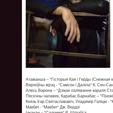
Атаманша – "Гісторыя Кая і Герды (Снежная к
Вярхоўны жрэц - "Самсон і Даліла" К. Сен-Са
Алесь Варона – "Дзікае паляванне караля Ста
Пясочны чалавек, Карабас Барнабас – "Пінокіа
Князь Ігар Святаслававіч, Уладзімір Галіцкі - "
Макбет - "Макбет" Дж. Вердзі
Іаканан – "Cаломея" Р. Штраўса