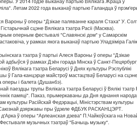
перы. У 2014 годзе выканаў партыю Вялікага Жраца ў
ліла". Летам 2022 года выканаў партыю Галандца ў прэм'ер
ся Вароны ў оперы "Дзікае паляванне караля Стаха" У. Сол
Гістарычнай сцэне Вялікага тэатра Расіі (Масква).
родным оперным фестывалі "Славянскі дом" у Самарскім
астаковіча, у рамках якога выканаў партыю Уладзіміра Галі
рыінскага тэатра ў партыі Алеся Вароны ў оперы "Дзікае
ой адбыўся ў рамках Дзён горада Мінска ў Санкт-Пецярбург
ікоў Вялікага тэатра Беларусі ў Днях культуры Рэспублікі
шы ў Гала-канцэрце майстроў мастацтваў Беларусі на сцэн
 оперы і балета (Душанбэ).
най паездцы трупы Вялікага тэатра Беларусі ў Вялікі тэатр Р
ннік памяці". Паказ, прымеркаваны да Дня яднання народа
твам культуры Расійскай Федэрацыі, Міністэрствам культуры
ам Саюзнай дзяржавы пры ўдзеле ФДБУК РАСКАНЦЭРТ.
 д'Арка ў оперы "Арлеанская дзева" П.Чайкоўскага на Нова
ах Фестываля музычных тэатраў "Бачыць музыку".