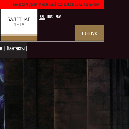
Версія для людзей са слабым зрокам
BEL
RUS
ENG
я
Кантакты