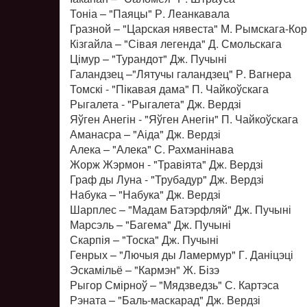
Тоніа – "Паяцы" Р. Леанкавала
Гразной – "Царская нявеста" М. Рымскага-Ко
Кізгайла – "Сівая легенда" Д. Смольскага
Цімур – "Турандот" Дж. Пучыні
Галандзец –"Лятучы галандзец" Р. Вагнера
Томскі - "Пікавая дама" П. Чайкоўскага
Рыгалета - "Рыгалета" Дж. Вердзі
Яўген Анегін - "Яўген Анегін" П. Чайкоўскага
Аманасра – "Аіда" Дж. Вердзі
Алека – "Алека" С. Рахманінава
Жорж Жэрмон - "Травіята" Дж. Вердзі
Граф ды Луна - "Трубадур" Дж. Вердзі
Набука – "Набука" Дж. Вердзі
Шарплес – "Мадам Батэрфляй" Дж. Пучыні
Марсэль – "Багема" Дж. Пучыні
Скарпія – "Тоска" Дж. Пучыні
Генрых – "Лючыя ды Ламермур" Г. Даніцэці
Эскамільё – "Кармэн" Ж. Бізэ
Рыгор Смірноў – "Мядзведзь" С. Картэса
Рэната – "Баль-маскарад" Дж. Вердзі