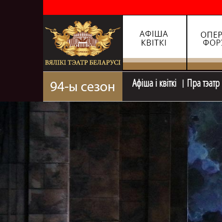
Афiша i квiткi
Пра тэатр