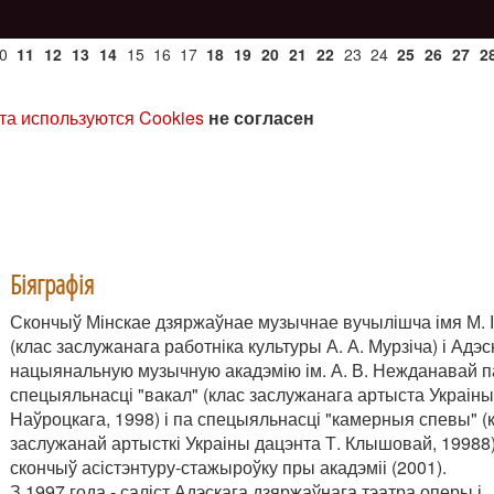
0
11
12
13
14
15
16
17
18
19
20
21
22
23
24
25
26
27
2
та используются Cookies
не согласен
Біяграфія
Скончыў Мінскае дзяржаўнае музычнае вучылішча імя М. І.
(клас заслужанага работніка культуры А. А. Мурзіча) і Адэ
нацыянальную музычную акадэмію ім. А. В. Нежданавай п
спецыяльнасці "вакал" (клас заслужанага артыста Украіны
Наўроцкага, 1998) і па спецыяльнасці "камерныя спевы" (
заслужанай артысткі Украіны дацэнта Т. Клышовай, 19988)
скончыў асістэнтуру-стажыроўку пры акадэміі (2001).
З 1997 года - саліст Адэскага дзяржаўнага тэатра оперы і