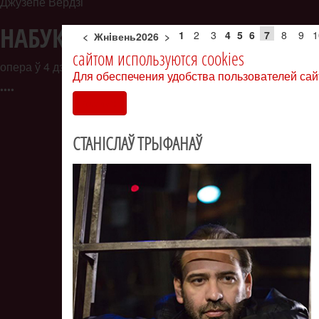
Санат Кібірава
ТРЫ ПАРАСЯЦІ
1
2
3
4
5
6
7
8
9
1
<
Жнiвень2026
>
сайтом используются cookies
балет у 2 дзеях
Для обеспечения удобства пользователей сай
•
•
•
•
Согласен
СТАНІСЛАЎ ТРЫФАНАЎ