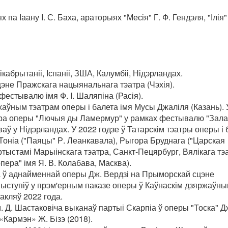
па Іаану І. С. Баха, араторыях "Месія" Г. Ф. Гендэля, "Ілія"
кабрытаніі, Іспаніі, ЗША, Калумбіі, Нідэрландах.
цэне Пражскага нацыянальнага тэатра (Чэхія).
естывалю імя Ф. І. Шаляпіна (Расія).
аўным тэатрам оперы і балета імя Мусы Джаліля (Казань). 
атра оперы "Лючыя ды Ламермур" у рамках фестывалю "Зал
яваў у Нідэрландах. У 2022 годзе ў Татарскім тэатры оперы і
 Тоніа ("Паяцы" Р. Леанкавала), Рыгора Бруднага ("Царская
ртыстамі Марыінскага тэатра, Санкт-Пецярбург, Вялікага тэ
пера" імя Я. В. Колабава, Масква).
а ў аднайменнай оперы Дж. Вердзі на Прыморскай сцэне
. выступіў у прэм'ерным паказе оперы ў Каўнаскім дзяржаўн
акляў 2022 года.
. Д. Шастаковіча выканаў партыі Скарпіа ў оперы "Тоска" Д
«Кармэн» Ж. Бізэ (2018).