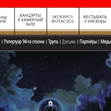
Рэпертуар 94-га сезона
Трупа
Дзецям
Партнёры
Меды