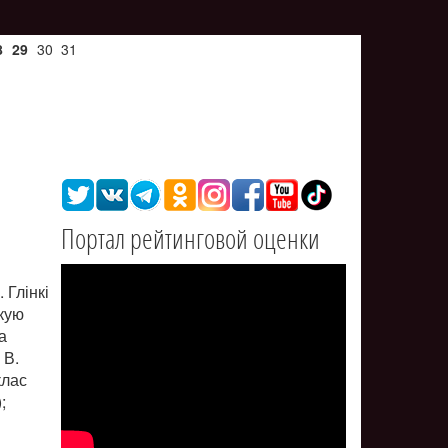
8
29
30
31
Портал рейтинговой оценки
 Глінкі
скую
а
 В.
клас
;