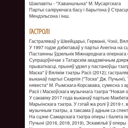
Шаклавіты - "Хаваншчына" М. Мусаргскага
Партыі саліруючага басу і барытона ў Страсцях 
Мендэльсона і інш.
ГАСТРОЛІ
Гастраляваў у Швейцарыі, Германіі, Чэхіі, Вялі
У 1997 годзе дэбютаваў у партыі Анегіна на с
Пастаянны ўдзельнік Міжнароднага опернага ф
Супрацоўнічае з Татарскім акадэмічным дзярж
прыватнасці, прыняў удзел у пастаноўцы тэ
Маска" ў Вялікім тэатры Расіі (2012); гастрал
выканаў партыі Скарпія ("Тоска" Дж. Пучыні),
нявеста" М. Рымскага-Корсакава, сумесна з а
Расіі і Маскоўскага музычнага тэатра "Новая о
У сакавіку 2017 года выканаў партыю Макбет
Марыінскага тэатра. У гэтай жа ролі ў 2019 г
музычным тэатры, а таксама ў адным са спект
На сцэне Самарскага тэатра оперы і балета ім
Пучыні (2016, 2018, 2019), Эскамільё ў оперы 