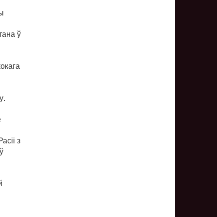
ы
тана ў
кокага
у.
е
асіі з
ў
й