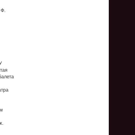
 Ф.
У
атая
 балета
атра
ым
ж.