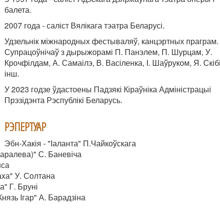
балета.
2007 года - саліст Вялікага тэатра Беларусі.
Удзельнік міжнародных фестываляў, канцэртных праграм.
Супрацоўнічаў з дырыжорамі П. Панэлем, П. Шурцам, У.
Крочфілдам, А. Самаілэ, В. Васіленка, І. Шаўруком, Я. Скібі
інш.
У 2023 годзе ўдастоены Падзякі Кіраўніка Адміністрацыі
Прэзідэнта Рэспублікі Беларусь.
РЭПЕРТУАР
Эбн-Хакія - "Іаланта" П.Чайкоўскага
аралева)" С. Баневіча
нса
ха" У. Солтана
" Г. Бруні
Князь Ігар" А. Барадзіна