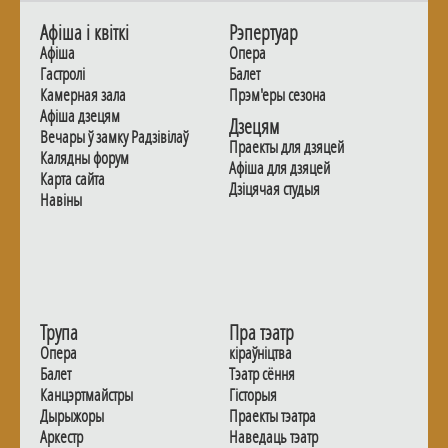
Афiша i квiткi
Рэпертуар
Афiша
Опера
Гастролi
Балет
Камерная зала
Прэм'еры сезона
Афiша дзецям
Дзецям
Вечары ў замку Радзiвiлаў
Праекты для дзяцей
Калядны форум
Афiша для дзяцей
Карта сайта
Дзiцячая студыя
Навiны
Трупа
Пра тэатр
Опера
кіраўніцтва
Балет
Тэатр сёння
Канцэртмайстры
Гiсторыя
Дырыжоры
Праекты тэатра
Аркестр
Наведаць тэатр