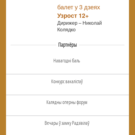
NULL
балет у 3 дзеях
Узрoст 12+
Дирижер – Николай
Колядко
Партнёры
Навагоднi баль
Конкурс вакалiстаў
Калядны оперны форум
Вечары ў замку Радзiвiлаў