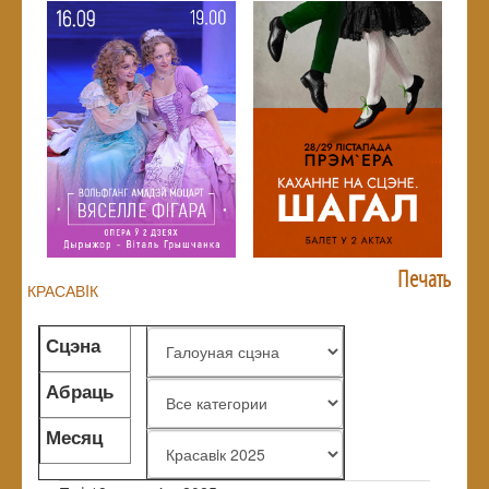
Печать
КРАСАВIК
Сцэна
Абраць
жанр
Месяц