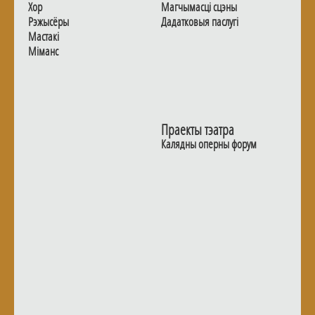
Хор
Магчымасцi сцэны
Рэжысёры
Дадаткoвыя паслугi
Мастакі
Мiманс
Праекты тэатра
Калядны оперны форум