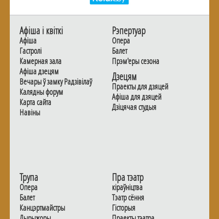
Афiша i квiткi
Рэпертуар
Афiша
Опера
Гастролi
Балет
Камерная зала
Прэм'еры сезона
Афiша дзецям
Дзецям
Вечары ў замку Радзiвiлаў
Праекты для дзяцей
Калядны форум
Афiша для дзяцей
Карта сайта
Дзiцячая студыя
Навiны
Трупа
Пра тэатр
Опера
кіраўніцтва
Балет
Тэатр сёння
Канцэртмайстры
Гiсторыя
Дырыжоры
Праекты тэатра