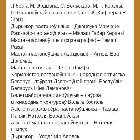
Лібрэта М. Эрдмана, С. Вольскага, М. Г. Керэньі,
Н. Бараноўскай на аснове лібрэта К. Хафнера і Р.
Жэнэ
Дырыжор-пастаноўшчык – Джанлука Марчано
Рэжысёр-пастаноўшчык – Міклаш Габар Кераньі
Мастак-пастаноўшчык (сцэнаграфія) – Тамаш
Ракаі
Мастак-пастаноўшчык (касцюмы) – Агнеш Ева
Дзярмаці
Мастак па святлу – Петэр Шомфаі
Хормайстар-пастаноўшчык – народная артыстка
Беларусі, лаўрэат Дзяржаўнай прэміі Рэспублікі
Беларусь Ніна Ламановіч
Балетмайстар-пастаноўшчык – лаўрэат
міжнародных конкурсаў Вольга Костэль
Асістэнты рэжысёра-пастаноўшчыка – Тамаш
Паняк, Наталля Бараноўская
Асістэнт мастака-пастаноўшчыка – Наталля
Шыпук
Дырыжор – Уладзімір Авадок