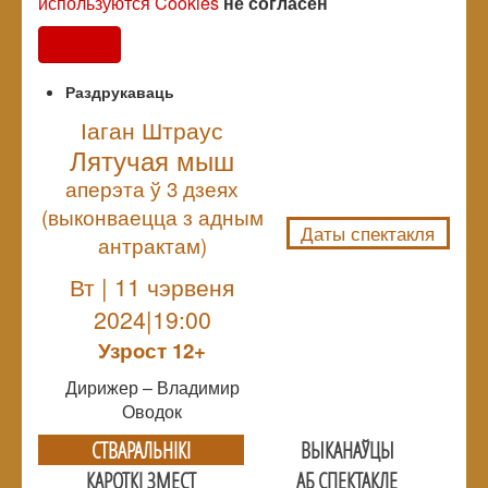
используются Cookies
не согласен
Согласен
Раздрукаваць
Іаган Штраус
Лятучая мыш
NULL
аперэта ў 3 дзеях
(выконваецца з адным
Даты спектакля
антрактам)
Вт | 11 чэрвеня
2024|19:00
Узрoст 12+
Дирижер – Владимир
Оводок
СТВАРАЛЬНIКI
ВЫКАНАЎЦЫ
КАРОТКІ ЗМЕСТ
АБ СПЕКТАКЛЕ