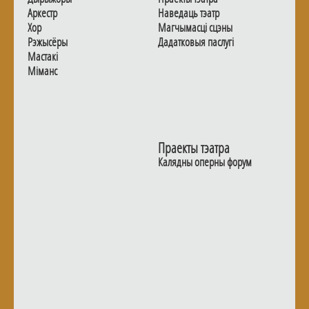
Аркестр
Наведаць тэатр
Хор
Магчымасцi сцэны
Рэжысёры
Дадаткoвыя паслугi
Мастакі
Мiманс
Праекты тэатра
Калядны оперны форум