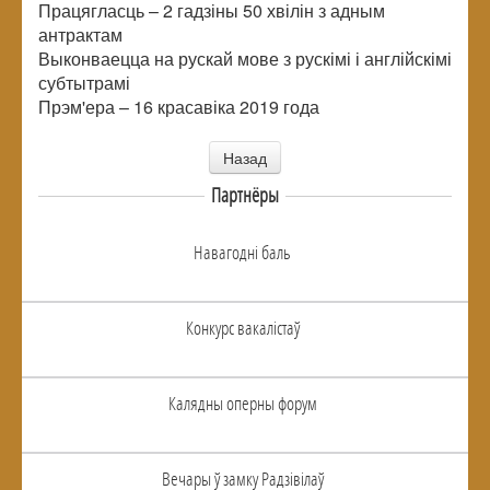
Працягласць – 2 гадзіны 50 хвілін з адным
антрактам
Выконваецца на рускай мове з рускімі і англійскімі
субтытрамі
Прэм'ера – 16 красавіка 2019 года
Назад
Партнёры
Навагоднi баль
Конкурс вакалiстаў
Калядны оперны форум
Вечары ў замку Радзiвiлаў