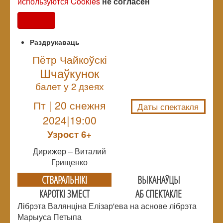
используются Cookies
не согласен
Согласен
Раздрукаваць
Пётр Чайкоўскі
Шчаўкунок
NULL
балет у 2 дзеях
Пт | 20 снежня
Даты спектакля
2024|19:00
Узрoст 6+
Дирижер – Виталий
Грищенко
СТВАРАЛЬНIКI
ВЫКАНАЎЦЫ
КАРОТКІ ЗМЕСТ
АБ СПЕКТАКЛЕ
Лібрэта Валянціна Елізар'ева на аснове лібрэта
Марыуса Петыпа