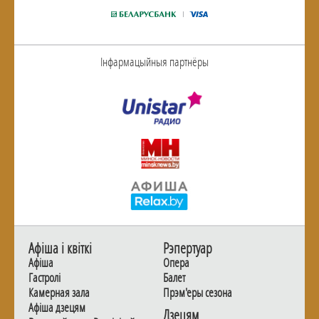
Інфармацыйныя партнёры
Афiша i квiткi
Рэпертуар
Афiша
Опера
Гастролi
Балет
Камерная зала
Прэм'еры сезона
Афiша дзецям
Дзецям