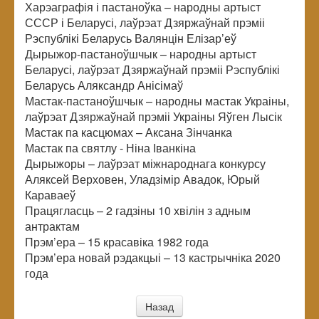
Харэаграфія і пастаноўка – народны артыст
СССР і Беларусі, лаўрэат Дзяржаўнай прэміі
Рэспублікі Беларусь Валянцін Елізар’еў
Дырыжор-пастаноўшчык – народны артыст
Беларусі, лаўрэат Дзяржаўнай прэміі Рэспублікі
Беларусь Аляксандр Анісімаў
Мастак-пастаноўшчык – народны мастак Украіны,
лаўрэат Дзяржаўнай прэміі Украіны Яўген Лысік
Мастак па касцюмах – Аксана Зінчанка
Мастак па святлу - Ніна Іванкіна
Дырыжоры – лаўрэат міжнароднага конкурсу
Аляксей Верховен, Уладзімір Авадок, Юрый
Караваеў
Працягласць – 2 гадзіны 10 хвілін з адным
антрактам
Прэм’ера – 15 красавіка 1982 года
Прэм’ера новай рэдакцыі – 13 кастрычніка 2020
года
Назад