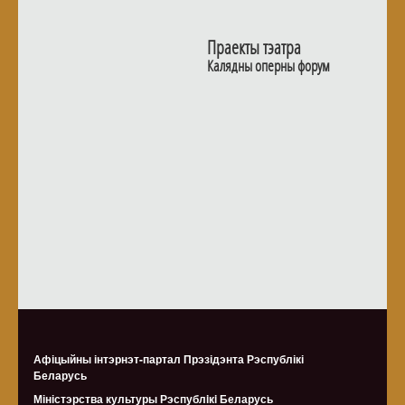
Праекты тэатра
Калядны оперны форум
Афіцыйны інтэрнэт-партал Прэзідэнта Рэспублікі
Беларусь
Міністэрства культуры Рэспублiкi Беларусь