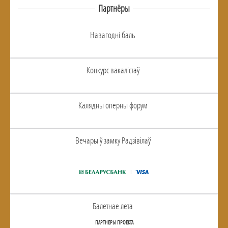
Партнёры
Навагоднi баль
Конкурс вакалiстаў
Калядны оперны форум
Вечары ў замку Радзiвiлаў
Балетнае лета
ПАРТНЕРЫ ПРОЕКТА