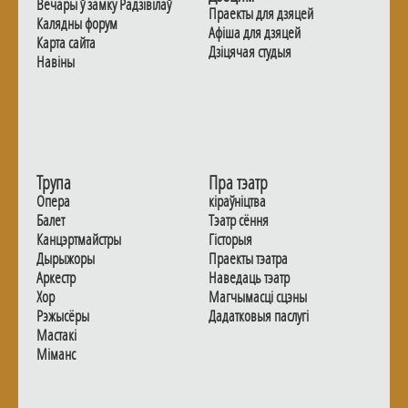
Вечары ў замку Радзiвiлаў
Праекты для дзяцей
Калядны форум
Афiша для дзяцей
Карта сайта
Дзiцячая студыя
Навiны
Трупа
Пра тэатр
Опера
кіраўніцтва
Балет
Тэатр сёння
Канцэртмайстры
Гiсторыя
Дырыжоры
Праекты тэатра
Аркестр
Наведаць тэатр
Хор
Магчымасцi сцэны
Рэжысёры
Дадаткoвыя паслугi
Мастакі
Мiманс