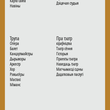
Карта сайта
Дзiцячая студыя
Навiны
Трупа
Пра тэатр
Опера
кіраўніцтва
Балет
Тэатр сёння
Канцэртмайстры
Гiсторыя
Дырыжоры
Праекты тэатра
Аркестр
Наведаць тэатр
Хор
Магчымасцi сцэны
Рэжысёры
Дадаткoвыя паслугi
Мастакі
Мiманс