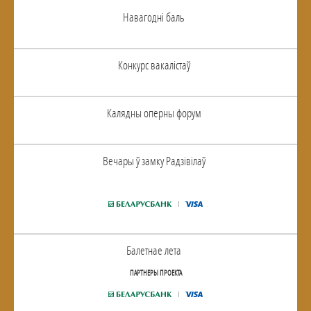
Навагоднi баль
Конкурс вакалiстаў
Калядны оперны форум
Вечары ў замку Радзiвiлаў
Балетнае лета
ПАРТНЕРЫ ПРОЕКТА