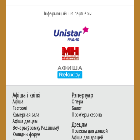
Інфармацыйныя партнёры
Афiша i квiткi
Рэпертуар
Афiша
Опера
Гастролi
Балет
Камерная зала
Прэм'еры сезона
Афiша дзецям
Дзецям
Вечары ў замку Радзiвiлаў
Праекты для дзяцей
Калядны форум
Афiша для дзяцей