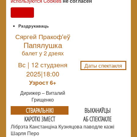
используются Cookies
не согласен
Согласен
Раздрукаваць
Сяргей Пракоф'еў
Папялушка
NULL
балет у 2 дзеях
Вс | 12 студзеня
Даты спектакля
2025|18:00
Узрoст 6+
Дирижер – Виталий
Грищенко
СТВАРАЛЬНIКI
ВЫКАНАЎЦЫ
КАРОТКІ ЗМЕСТ
АБ СПЕКТАКЛЕ
Лібрэта Канстанціна Кузняцова паводле казкі
Шарля Перо