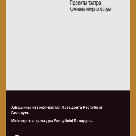
Праекты тэатра
Калядны оперны форум
Афіцыйны інтэрнэт-партал Прэзідэнта Рэспублікі
Беларусь
Міністэрства культуры Рэспублiкi Беларусь