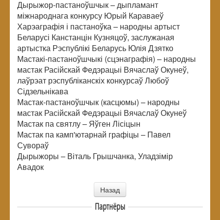
Дырыжор-пастаноўшчык – дыпламант
міжнароднага конкурсу Юрый Караваеў
Харэаграфія і пастаноўка – народны артыст
Беларусі Канстанцін Кузняцоў, заслужаная
артыстка Рэспублікі Беларусь Юлія Дзятко
Мастакі-пастаноўшчыкі (сцэнаграфія) – народны
мастак Расійскай Федэрацыі Вячаслаў Окунеў,
лаўрэат рэспубліканскіх конкурсаў Любоў
Сідзельнікава
Мастак-пастаноўшчык (касцюмы) – народны
мастак Расійскай Федэрацыі Вячаслаў Окунеў
Мастак па святлу – Яўген Лісіцын
Мастак па камп'ютарнай графіцы – Павел
Сувораў
Дырыжоры – Віталь Грышчанка, Уладзімір
Авадок
Назад
Партнёры