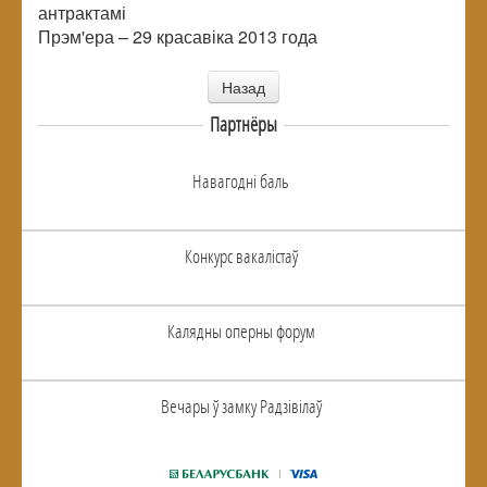
антрактамі
Прэм'ера – 29 красавіка 2013 года
Назад
Партнёры
Навагоднi баль
Конкурс вакалiстаў
Калядны оперны форум
Вечары ў замку Радзiвiлаў