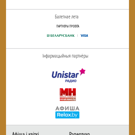
Балетнае лета
ПАРТНЕРЫ ПРОЕКТА
Інфармацыйныя партнёры
Афiша i квiткi
Рэпертуар