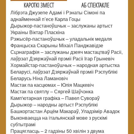
КАРОТКІ ЗМЕСТ
АБ СПЕКТАКЛЕ
Лібрэта Джузепе Адамі і Рэнаты Сімоні па
аднайменнай п’есе Карла Гоцы
Дырыжор-пастаноўшчык – заслужаны артыст
Украіны Віктар Пласкіна
Рэжысёр-пастаноўшчык – уладальнік медаля
Францыска Скарыны Міхаіл Панджавідзе
Сцэнаграфія – заслужаны дзеяч мастацтваў Расіі,
лаўрэат Дзяржаўнай прэміі Расіі Ігар Грыневіч
Хормайстар-пастаноўшчык – народная артыстка
Беларусі, лаўрэат Дзяржаўнай прэміі Рэспублікі
Беларусь Ніна Ламановіч
Мастак па касцюмах – Юлія Мацкевіч
Мастак па святлу – Сяргей Шаўчэнка
Камп'ютарная графіка – Павел Сувораў
Дырыжор – народны артыст Рэспублікі
Башкортастан Арцём Макараў, Уладзімір Авадок
Выконваецца на італьянскай мове з рускімі
субтытрамі
Працягласць – 2 гадзіны 50 хвілін з двума