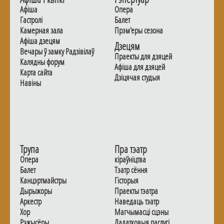
Афiша
Опера
Гастролi
Балет
Камерная зала
Прэм'еры сезона
Афiша дзецям
Дзецям
Вечары ў замку Радзiвiлаў
Праекты для дзяцей
Калядны форум
Афiша для дзяцей
Карта сайта
Дзiцячая студыя
Навiны
Трупа
Пра тэатр
Опера
кіраўніцтва
Балет
Тэатр сёння
Канцэртмайстры
Гiсторыя
Дырыжоры
Праекты тэатра
Аркестр
Наведаць тэатр
Хор
Магчымасцi сцэны
Рэжысёры
Дадаткoвыя паслугi