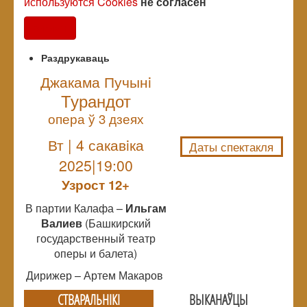
используются Cookies
не согласен
Согласен
Раздрукаваць
Джакама Пучынi
Турандот
NULL
опера ў 3 дзеях
Вт | 4 сакавiка
Даты спектакля
2025|19:00
Узрoст 12+
В партии Калафа –
Ильгам
Валиев
(Башкирский
государственный театр
оперы и балета)
Дирижер – Артем Макаров
СТВАРАЛЬНIКI
ВЫКАНАЎЦЫ