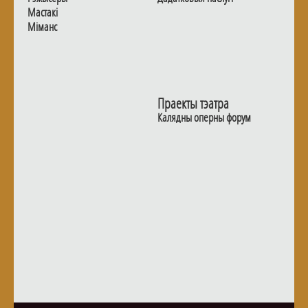
Мастакі
Мiманс
Праекты тэатра
Калядны оперны форум