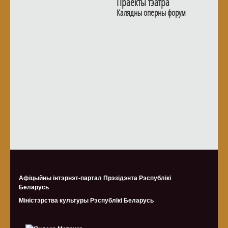
Праекты тэатра
Калядны оперны форум
Афіцыйны інтэрнэт-партал Прэзідэнта Рэспублікі
Беларусь
Міністэрства культуры Рэспублiкi Беларусь