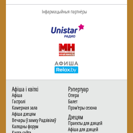
Інфармацыйныя партнёры
Афiша i квiткi
Рэпертуар
Афiша
Опера
Гастролi
Балет
Камерная зала
Прэм'еры сезона
Афiша дзецям
Дзецям
Вечары ў замку Радзiвiлаў
Праекты для дзяцей
Калядны форум
Афiша для дзяцей
Карта сайта