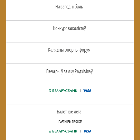
Навагоднi баль
Конкурс вакалiстаў
Калядны оперны форум
Вечары ў замку Радзiвiлаў
Балетнае лета
ПАРТНЕРЫ ПРОЕКТА