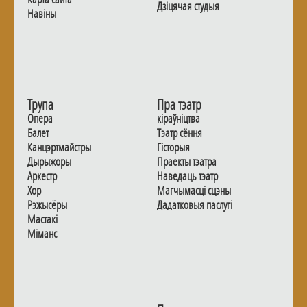
Дзiцячая студыя
Навiны
Трупа
Пра тэатр
Опера
кіраўніцтва
Балет
Тэатр сёння
Канцэртмайстры
Гiсторыя
Дырыжоры
Праекты тэатра
Аркестр
Наведаць тэатр
Хор
Магчымасцi сцэны
Рэжысёры
Дадаткoвыя паслугi
Мастакі
Мiманс