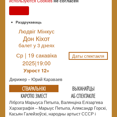
используются Cookies
не согласен
Согласен
Раздрукаваць
Людвіг Мінкус
Дон Кіхот
NULL
балет у 3 дзеях
Ср | 19 сакавiка
Даты спектакля
2025|19:00
Узрoст 12+
Дирижер – Юрий Караваев
СТВАРАЛЬНIКI
ВЫКАНАЎЦЫ
КАРОТКІ ЗМЕСТ
АБ СПЕКТАКЛЕ
Лібрэта Марыуса Петыпа, Валянціна Елізар'ева
Харэаграфія – Марыус Петыпа, Аляксандр Горскі,
Касьян Галейзоўскі, народны артыст СССР і