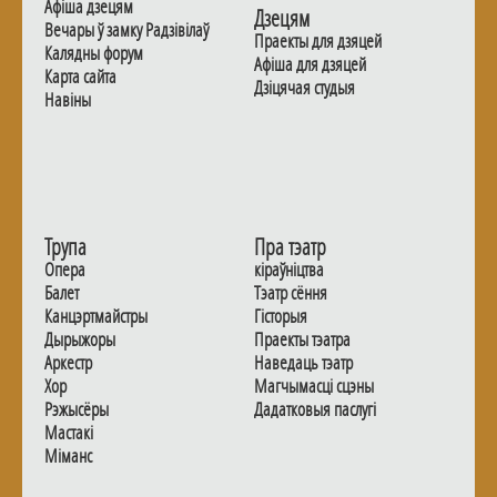
Афiша дзецям
Дзецям
Вечары ў замку Радзiвiлаў
Праекты для дзяцей
Калядны форум
Афiша для дзяцей
Карта сайта
Дзiцячая студыя
Навiны
Трупа
Пра тэатр
Опера
кіраўніцтва
Балет
Тэатр сёння
Канцэртмайстры
Гiсторыя
Дырыжоры
Праекты тэатра
Аркестр
Наведаць тэатр
Хор
Магчымасцi сцэны
Рэжысёры
Дадаткoвыя паслугi
Мастакі
Мiманс