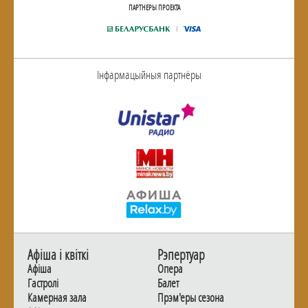
ПАРТНЕРЫ ПРОЕКТА
Інфармацыйныя партнёры
Афiша i квiткi
Рэпертуар
Афiша
Опера
Гастролi
Балет
Камерная зала
Прэм'еры сезона