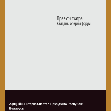
Праекты тэатра
Калядны оперны форум
Афіцыйны інтэрнэт-партал Прэзідэнта Рэспублікі
Беларусь