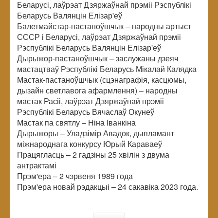
Беларусі, лаўрэат Дзяржаўнай прэміі Рэспублікі
Беларусь Валянцін Елізар'еў
Балетмайстар-пастаноўшчык – народны артыст
СССР і Беларусі, лаўрэат Дзяржаўнай прэміі
Рэспублікі Беларусь Валянцін Елізар'еў
Дырыжор-пастаноўшчык – заслужаны дзеяч
мастацтваў Рэспублікі Беларусь Мікалай Калядка
Мастак-пастаноўшчык (сцэнаграфія, касцюмы,
дызайн светлавога афармлення) – народны
мастак Расіі, лаўрэат Дзяржаўнай прэміі
Рэспублікі Беларусь Вячаслаў Окунеў
Мастак па святлу – Ніна Іванкіна
Дырыжоры – Уладзімір Авадок, дыпламант
міжнароднага конкурсу Юрый Караваеў
Працягласць – 2 гадзіны 25 хвілін з двума
антрактамі
Прэм'ера – 2 чэрвеня 1989 года
Прэм'ера новай рэдакцыі – 24 сакавіка 2023 года.