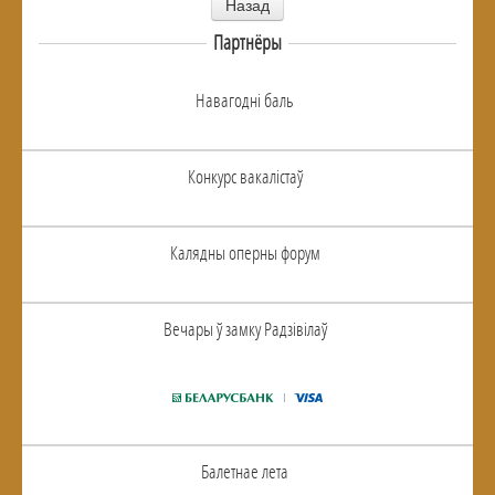
Назад
Партнёры
Навагоднi баль
Конкурс вакалiстаў
Калядны оперны форум
Вечары ў замку Радзiвiлаў
Балетнае лета