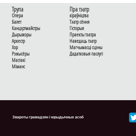
Трупа
Пра тэатр
Опера
кіраўніцтва
Балет
Тэатр сёння
Канцэртмайстры
Гiсторыя
Дырыжоры
Праекты тэатра
Аркестр
Наведаць тэатр
Хор
Магчымасцi сцэны
Рэжысёры
Дадаткoвыя паслугi
Мастакі
Мiманс
Звароты грамадзян і юрыдычных асоб