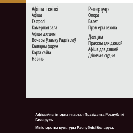
Афiша i квiткi
Рэпертуар
Афiша
Опера
Гастролi
Балет
Камерная зала
Прэм'еры сезона
Афiша дзецям
Дзецям
Вечары ў замку Радзiвiлаў
Праекты для дзяцей
Калядны форум
Афiша для дзяцей
Карта сайта
Дзiцячая студыя
Навiны
Афіцыйны інтэрнэт-партал Прэзідэнта Рэспублікі
Беларусь
Міністэрства культуры Рэспублiкi Беларусь