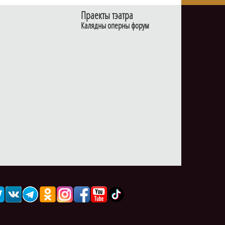
Праекты тэатра
Калядны оперны форум