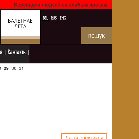
Версія для людзей са слабым зрокам
BEL
RUS
ENG
я
Кантакты
8
29
30
31
NULL
Даты спектакля