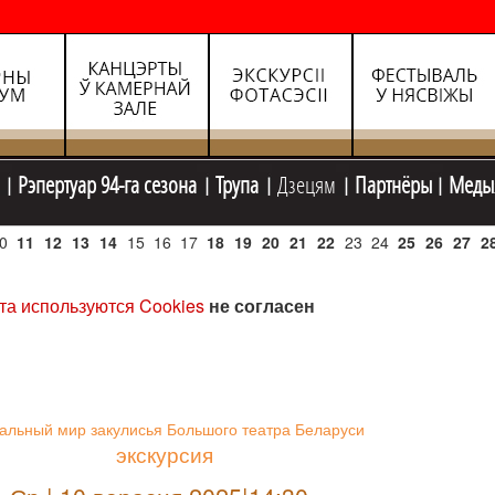
Рэпертуар 94-га сезона
Трупа
Дзецям
Партнёры
Меды
0
11
12
13
14
15
16
17
18
19
20
21
22
23
24
25
26
27
2
та используются Cookies
не согласен
альный мир закулисья Большого театра Беларуси
экскурсия