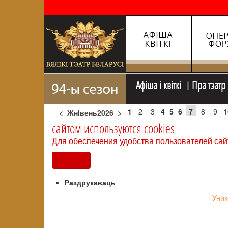
Афiша i квiткi
Пра тэатр
1
2
3
4
5
6
7
8
9
1
<
Жнiвень2026
>
сайтом используются cookies
Для обеспечения удобства пользователей сай
Согласен
Раздрукаваць
Уник