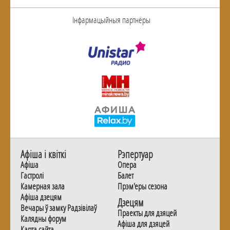
Інфармацыйныя партнёры
Афiша i квiткi
Рэпертуар
Афiша
Опера
Гастролi
Балет
Камерная зала
Прэм'еры сезона
Афiша дзецям
Дзецям
Вечары ў замку Радзiвiлаў
Праекты для дзяцей
Калядны форум
Афiша для дзяцей
Карта сайта