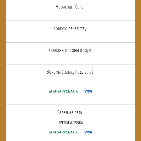
Навагоднi баль
Конкурс вакалiстаў
Калядны оперны форум
Вечары ў замку Радзiвiлаў
Балетнае лета
ПАРТНЕРЫ ПРОЕКТА