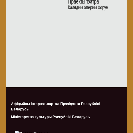
Праекты тэатра
Калядны оперны форум
Афіцыйны інтэрнэт-партал Прэзідэнта Рэспублікі
Беларусь
Міністэрства культуры Рэспублiкi Беларусь