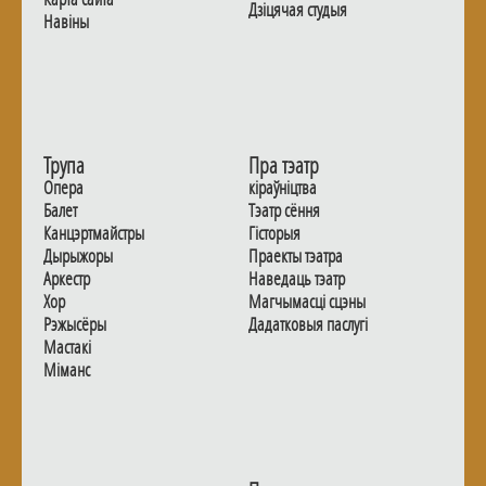
Дзiцячая студыя
Навiны
Трупа
Пра тэатр
Опера
кіраўніцтва
Балет
Тэатр сёння
Канцэртмайстры
Гiсторыя
Дырыжоры
Праекты тэатра
Аркестр
Наведаць тэатр
Хор
Магчымасцi сцэны
Рэжысёры
Дадаткoвыя паслугi
Мастакі
Мiманс