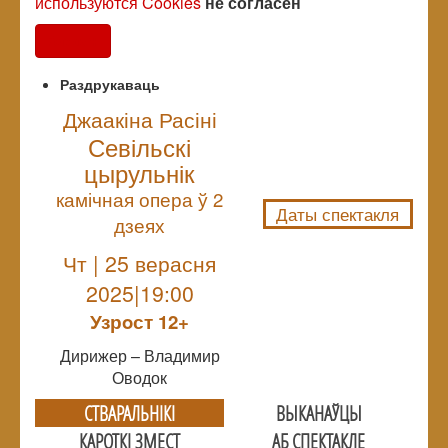
используются Cookies
не согласен
Согласен
Раздрукаваць
Джаакіна Расіні
Севільскі
NULL
цырульнік
камічная опера ў 2
Даты спектакля
дзеях
Чт | 25 верасня
2025|19:00
Узрoст 12+
Дирижер – Владимир
Оводок
СТВАРАЛЬНIКI
ВЫКАНАЎЦЫ
КАРОТКІ ЗМЕСТ
АБ СПЕКТАКЛЕ