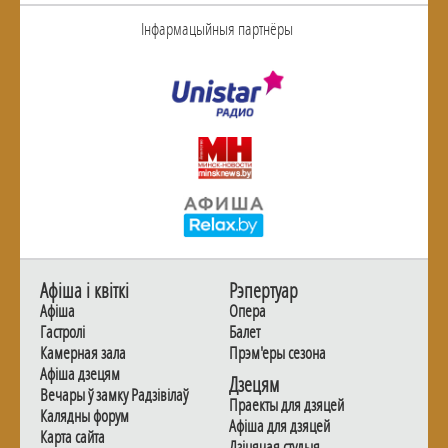
Інфармацыйныя партнёры
Афiша i квiткi
Рэпертуар
Афiша
Опера
Гастролi
Балет
Камерная зала
Прэм'еры сезона
Афiша дзецям
Дзецям
Вечары ў замку Радзiвiлаў
Праекты для дзяцей
Калядны форум
Афiша для дзяцей
Карта сайта
Дзiцячая студыя