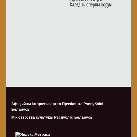
Калядны оперны форум
Афіцыйны інтэрнэт-партал Прэзідэнта Рэспублікі
Беларусь
Міністэрства культуры Рэспублiкi Беларусь