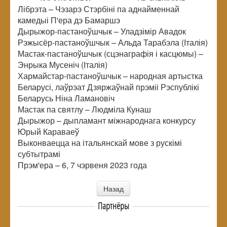
Лібрэта – Чэзарэ Стэрбіні па аднайменнай
камедыі П'ера дэ Бамаршэ
Дырыжор-пастаноўшчык – Уладзімір Авадок
Рэжысёр-пастаноўшчык – Альда Тарабэла (Італія)
Мастак-пастаноўшчык (сцэнаграфія і касцюмы) –
Энрыка Мусеніч (Італія)
Хармайстар-пастаноўшчык – народная артыстка
Беларусі, лаўрэат Дзяржаўнай прэміі Рэспублікі
Беларусь Ніна Ламановіч
Мастак па святлу – Людміла Кунаш
Дырыжор – дыпламант міжнароднага конкурсу
Юрый Караваеў
Выконваецца на італьянскай мове з рускімі
субтытрамі
Прэм'ера – 6, 7 чэрвеня 2023 года
Назад
Партнёры