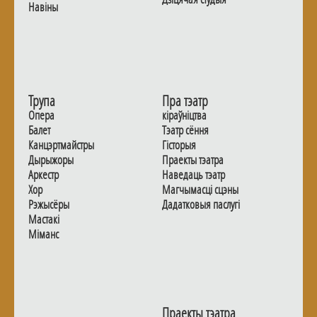
Навiны
Трупа
Пра тэатр
Опера
кіраўніцтва
Балет
Тэатр сёння
Канцэртмайстры
Гiсторыя
Дырыжоры
Праекты тэатра
Аркестр
Наведаць тэатр
Хор
Магчымасцi сцэны
Рэжысёры
Дадаткoвыя паслугi
Мастакі
Мiманс
Праекты тэатра