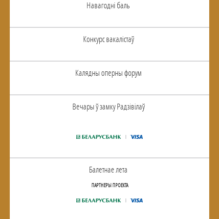
Навагоднi баль
Конкурс вакалiстаў
Калядны оперны форум
Вечары ў замку Радзiвiлаў
Балетнае лета
ПАРТНЕРЫ ПРОЕКТА