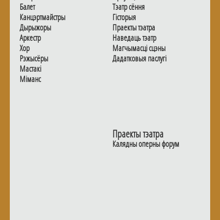
Балет
Тэатр сёння
Канцэртмайстры
Гiсторыя
Дырыжоры
Праекты тэатра
Аркестр
Наведаць тэатр
Хор
Магчымасцi сцэны
Рэжысёры
Дадаткoвыя паслугi
Мастакі
Мiманс
Праекты тэатра
Калядны оперны форум