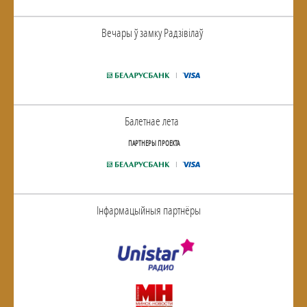
Вечары ў замку Радзiвiлаў
Балетнае лета
ПАРТНЕРЫ ПРОЕКТА
Інфармацыйныя партнёры