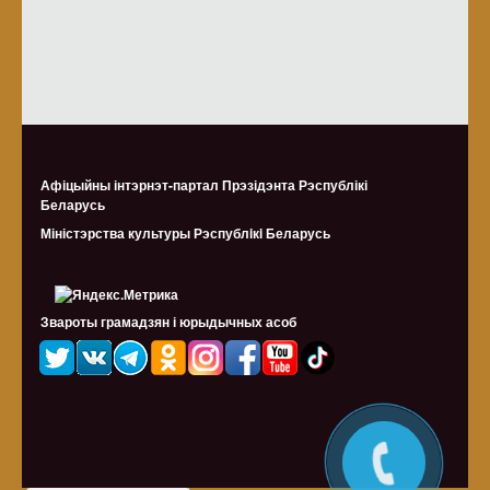
Афіцыйны інтэрнэт-партал Прэзідэнта Рэспублікі
Беларусь
Міністэрства культуры Рэспублiкi Беларусь
Звароты грамадзян і юрыдычных асоб