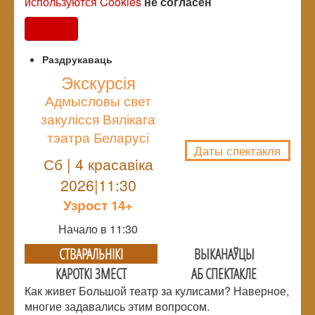
используются Cookies
не согласен
Согласен
Раздрукаваць
Экскурсія
Адмысловы свет
NULL
закулісся Вялікага
тэатра Беларусі
Даты спектакля
Сб | 4 красавiка
2026|11:30
Узрoст 14+
Начало в 11:30
СТВАРАЛЬНIКI
ВЫКАНАЎЦЫ
КАРОТКІ ЗМЕСТ
АБ СПЕКТАКЛЕ
Как живет Большой театр за кулисами? Наверное,
многие задавались этим вопросом.