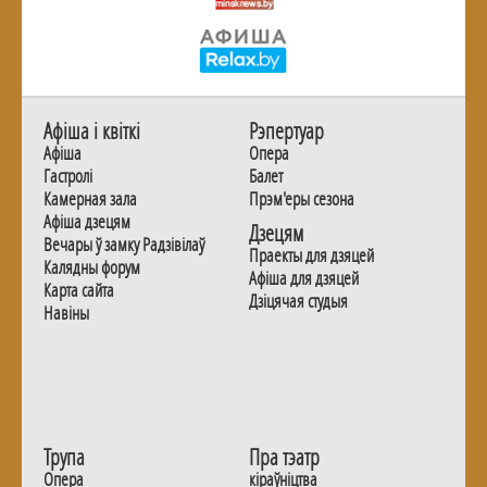
Афiша i квiткi
Рэпертуар
Афiша
Опера
Гастролi
Балет
Камерная зала
Прэм'еры сезона
Афiша дзецям
Дзецям
Вечары ў замку Радзiвiлаў
Праекты для дзяцей
Калядны форум
Афiша для дзяцей
Карта сайта
Дзiцячая студыя
Навiны
Трупа
Пра тэатр
Опера
кіраўніцтва