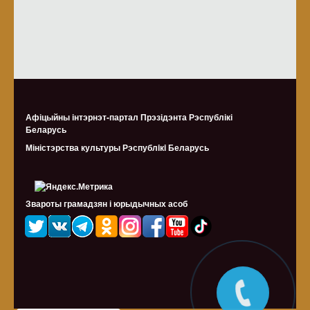
Афіцыйны інтэрнэт-партал Прэзідэнта Рэспублікі
Беларусь
Міністэрства культуры Рэспублiкi Беларусь
Звароты грамадзян і юрыдычных асоб