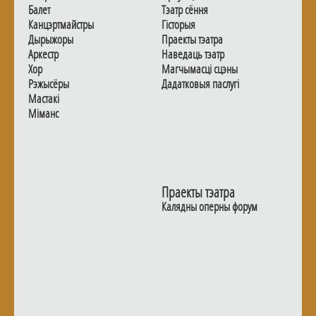
Балет
Тэатр сёння
Канцэртмайстры
Гiсторыя
Дырыжоры
Праекты тэатра
Аркестр
Наведаць тэатр
Хор
Магчымасцi сцэны
Рэжысёры
Дадаткoвыя паслугi
Мастакі
Мiманс
Праекты тэатра
Калядны оперны форум