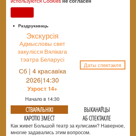
используются Cookies
не согласен
Согласен
Раздрукаваць
Экскурсія
Адмысловы свет
NULL
закулісся Вялікага
тэатра Беларусі
Даты спектакля
Сб | 4 красавiка
2026|14:30
Узрoст 14+
Начало в 14:30
СТВАРАЛЬНIКI
ВЫКАНАЎЦЫ
КАРОТКІ ЗМЕСТ
АБ СПЕКТАКЛЕ
Как живет Большой театр за кулисами? Наверное,
многие задавались этим вопросом.