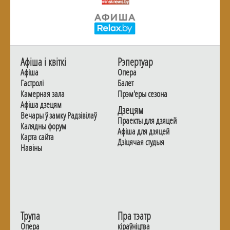
Афiша i квiткi
Рэпертуар
Афiша
Опера
Гастролi
Балет
Камерная зала
Прэм'еры сезона
Афiша дзецям
Дзецям
Вечары ў замку Радзiвiлаў
Праекты для дзяцей
Калядны форум
Афiша для дзяцей
Карта сайта
Дзiцячая студыя
Навiны
Трупа
Пра тэатр
Опера
кіраўніцтва