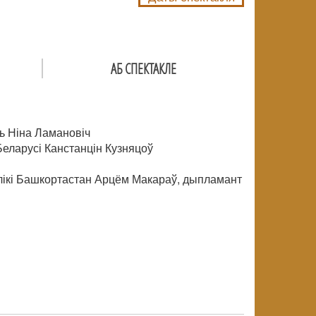
АБ СПЕКТАКЛЕ
ь Ніна Ламановіч
еларусі Канстанцін Кузняцоў
лікі Башкортастан Арцём Макараў, дыпламант