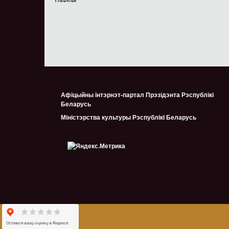
Афіцыйны інтэрнэт-партал Прэзідэнта Рэспублікі
Беларусь
Міністэрства культуры Рэспублiкi Беларусь