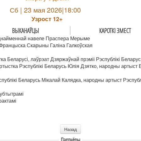
Сб | 23 мая 2026|18:00
Узрoст 12+
ВЫКАНАЎЦЫ
КАРОТКІ ЗМЕСТ
 аднайменнай навеле Праспера Мерыме
Францыска Скарыны Галіна Галкоўская
а Беларусі, лаўрэат Дзяржаўнай прэміі Рэспублікі Беларус
тыстка Рэспублікі Беларусь Юлія Дзятко, народны артыст Б
публікі Беларусь Мікалай Калядка, народны артыст Рэспуб
субтытрамі
рактамі
Назад
Партнёры