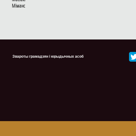
Мiманс
Звароты грамадзян і юрыдычных асоб