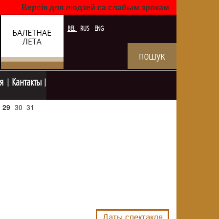
Версія для людзей са слабым зрокам
BEL
RUS
ENG
я
Кантакты
29
30
31
NULL
Даты спектакля