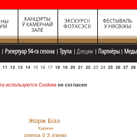
Рэпертуар 94-га сезона
Трупа
Дзецям
Партнёры
Меды
11
12
13
14
15
16
17
18
19
20
21
22
23
24
25
26
27
28
та используются Cookies
не согласен
Жорж Бізэ
Кармэн
опера ў 3 дзеях