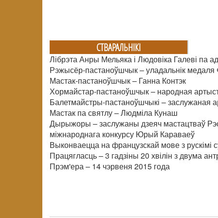
СТВАРАЛЬНIКI
Лібрэта Анры Мельяка і Людовіка Галеві па
Рэжысёр-пастаноўшчык – уладальнік медаля 
Мастак-пастаноўшчык – Ганна Контэк
Хормайстар-пастаноўшчык – народная артыстк
Балетмайстры-пастаноўшчыкі – заслужаная ар
Мастак па святлу – Людміла Кунаш
Дырыжоры – заслужаны дзеяч мастацтваў Рэс
міжнароднага конкурсу Юрый Караваеў
Выконваецца на французскай мове з рускімі 
Працягласць – 3 гадзіны 20 хвілін з двума ант
Прэм'ера – 14 чэрвеня 2015 года