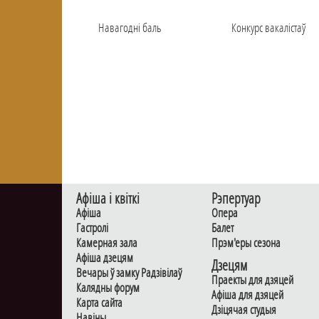
Навагоднi баль
Конкурс вакалiстаў
Афiша i квiткi
Рэпертуар
Афiша
Опера
Гастролi
Балет
Камерная зала
Прэм'еры сезона
Афiша дзецям
Дзецям
Вечары ў замку Радзiвiлаў
Праекты для дзяцей
Калядны форум
Афiша для дзяцей
Карта сайта
Дзiцячая студыя
Навiны