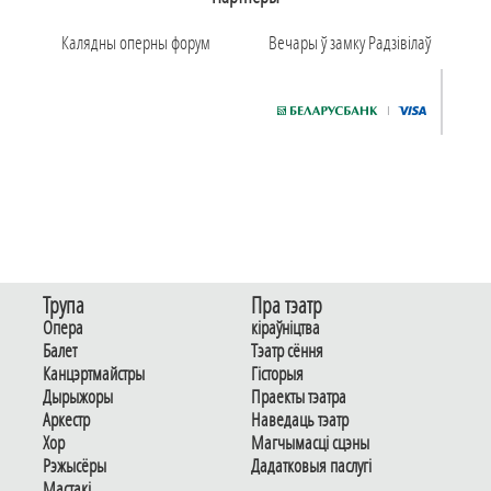
Калядны оперны форум
Вечары ў замку Радзiвiлаў
Трупа
Пра тэатр
Опера
кіраўніцтва
Балет
Тэатр сёння
Канцэртмайстры
Гiсторыя
Дырыжоры
Праекты тэатра
Аркестр
Наведаць тэатр
Хор
Магчымасцi сцэны
Рэжысёры
Дадаткoвыя паслугi
Мастакі