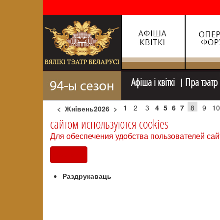
Афiша i квiткi
Пра тэатр
1
2
3
4
5
6
7
8
9
10
<
Жнiвень2026
>
сайтом используются cookies
Для обеспечения удобства пользователей сай
Согласен
Раздрукаваць